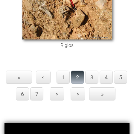
Riglos
«
<
1
2
3
4
5
6
7
>
>
»