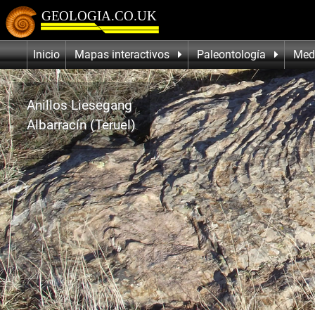
Inicio
Mapas interactivos
Paleontología
Med
Anillos Liesegang
Albarracín (Teruel)