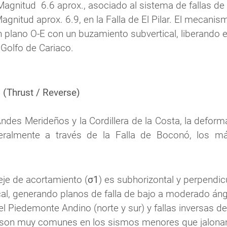
Magnitud  6.6 aprox., asociado al sistema de fallas de
Magnitud aprox. 6.9, en la Falla de El Pilar. El mecani
un plano O-E con un buzamiento subvertical, liberando 
l Golfo de Cariaco.
(Thrust / Reverse)
des Merideños y la Cordillera de la Costa, la deformac
teralmente a través de la Falla de Boconó, los m
 eje de acortamiento (
σ1
) es subhorizontal y perpendicu
ical, generando planos de falla de bajo a moderado ángu
l Piedemonte Andino (norte y sur) y fallas inversas de 
son muy comunes en los sismos menores que jalonan l