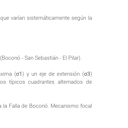
sque varían sistemáticamente según la 
Boconó - San Sebastián - El Pilar).
áxima (
σ1
) y un eje de extensión (
σ3
) 
los típicos cuadrantes alternados de 
a la Falla de Boconó. Mecanismo focal 