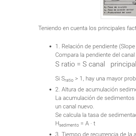
Teniendo en cuenta los principales fa
1. Relación de pendiente (Slope 
Compara la pendiente del canal p
S
ratio
=
S
canal
principa
Si S
> 1, hay una mayor proba
ratio
2. Altura de acumulación sedime
La acumulación de sedimentos el
un canal nuevo.
Se calcula la tasa de sedimenta
H
= A · t
sedimento
3. Tiempo de recurrencia de la a