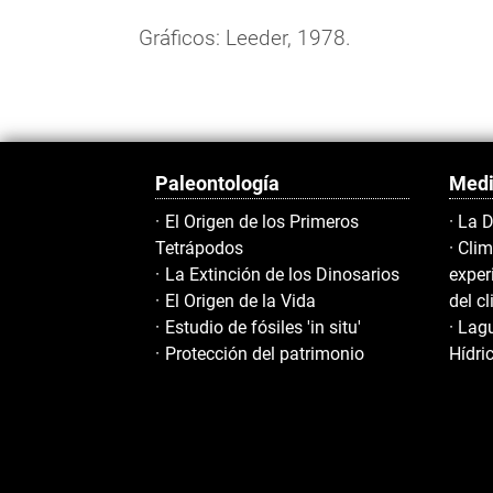
Gráficos: Leeder, 1978.
Paleontología
Medi
El Origen de los Primeros
La D
Tetrápodos
Clim
La Extinción de los Dinosarios
exper
El Origen de la Vida
del c
Estudio de fósiles 'in situ'
Lagu
Protección del patrimonio
Hídri