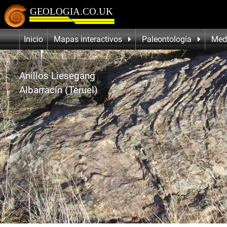
Inicio
Mapas interactivos
Paleontología
Med
Anillos Liesegang
Albarracín (Teruel)