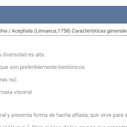
chia / Acephala (Linnaeus,1758)
Características generale
diversidad es alta.
nque son preferiblemente bentónicos.
eas no).
 masa visceral.
tral y presenta forma de hacha afilada, que sirve para 