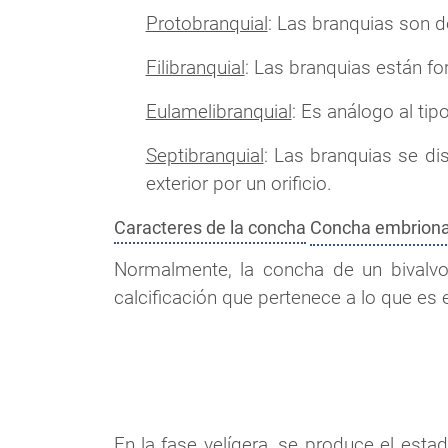
Protobranquial
: Las branquias son 
Filibranquial
: Las branquias están f
Eulamelibranquial
: Es análogo al tip
Septibranquial
: Las branquias se di
exterior por un orificio.
Caracteres de la concha
Concha embriona
Normalmente, la concha de un bivalvo
calcificación que pertenece a lo que es
En la fase velígera, se produce el est