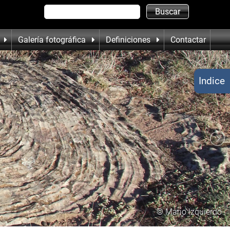
Galería fotográfica
Definiciones
Contactar
Indice
© Mario Izquierdo