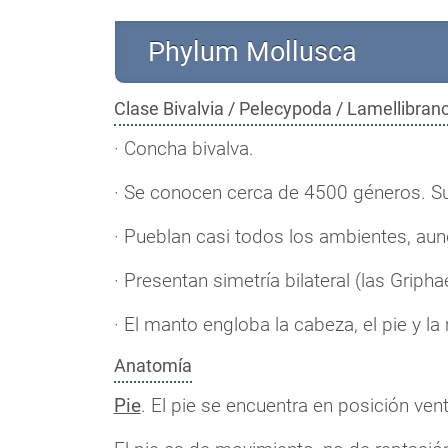
Phylum Mollusca
Clase Bivalvia / Pelecypoda / Lamellibran
· Concha bivalva.
· Se conocen cerca de 4500 géneros. Su 
· Pueblan casi todos los ambientes, au
· Presentan simetría bilateral (las Gripha
· El manto engloba la cabeza, el pie y la
Anatomía
Pie
. El pie se encuentra en posición ven