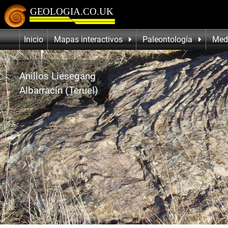
Inicio
Mapas interactivos
Paleontología
Med
Anillos Liesegang
Albarracín (Teruel)