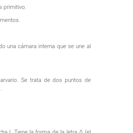
 primitivo.
amentos.
ndo una cámara interna que se une al
arvario. Se trata de dos puntos de
.
ha I
. Tiene la forma de la letra Δ (el