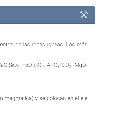
mentos de las rocas ígneas. Los más
CaO-SiO
; FeO-SiO
; Al
O
-SiO
; MgO-
2
2
2
3
2
ón magmática) y se colocan en el eje