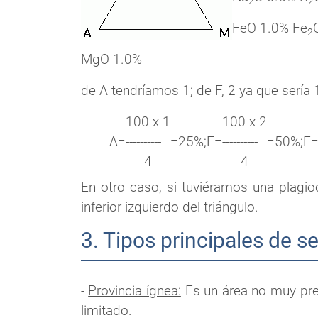
2
2
FeO 1.0% Fe
2
MgO 1.0%
de A tendríamos 1; de F, 2 ya que sería
100 x 1
100 x 2
A
=
----------
=
25%;
F
=
----------
=
50%;
F
4
4
En otro caso, si tuviéramos una plagioc
inferior izquierdo del triángulo.
3. Tipos principales de se
-
Provincia ígnea:
Es un área no muy pre
limitado.