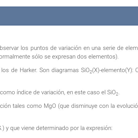
bservar los puntos de variación en una serie de ele
(normalmente sólo se expresan dos elementos).
n los de Harker. Son diagramas SiO
(X)-elemento(Y): 
2
como índice de variación, en este caso el SiO
.
2
riación tales como MgO (que disminuye con la evoluci
.S.) y que viene determinado por la expresión: