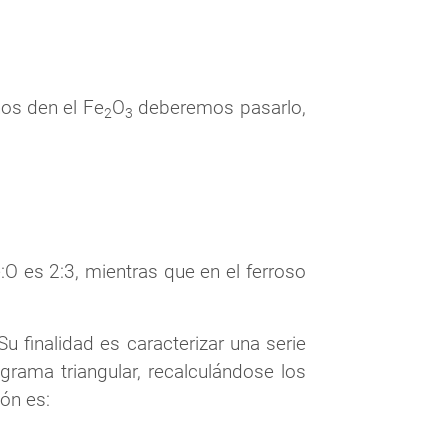
nos den el Fe
O
deberemos pasarlo,
2
3
e:O es 2:3, mientras que en el ferroso
Su finalidad es caracterizar una serie
grama triangular, recalculándose los
ón es: