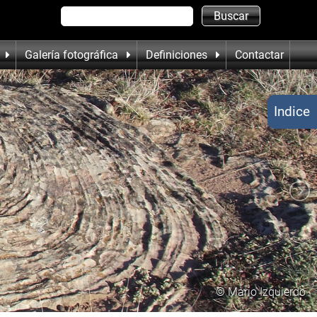
Galería fotográfica
Definiciones
Contactar
Indice
© Mario Izquierdo