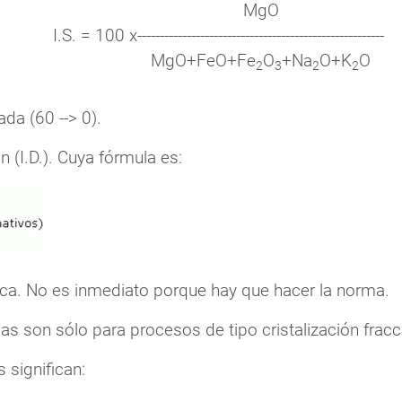
MgO
I.S. = 100 x
-------------------------------------------------------
MgO+FeO+Fe
O
+Na
O+K
O
2
3
2
2
ada (60 --> 0).
ón (I.D.). Cuya fórmula es:
ica. No es inmediato porque hay que hacer la norma.
s son sólo para procesos de tipo cristalización frac
s significan: