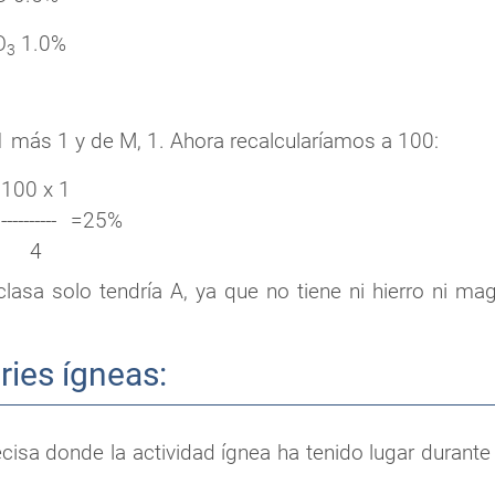
O
1.0%
3
 1 más 1 y de M, 1. Ahora recalcularíamos a 100:
100 x 1
=
----------
=
25%
4
lasa solo tendría A, ya que no tiene ni hierro ni mag
ries ígneas:
cisa donde la actividad ígnea ha tenido lugar duran