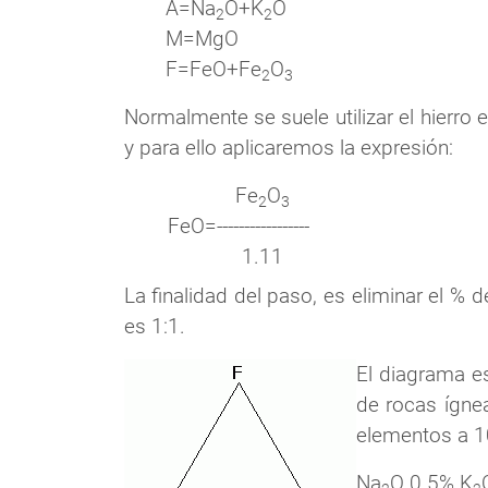
A=Na
O+K
O
2
2
M=MgO
F=FeO+Fe
O
2
3
Normalmente se suele utilizar el hierro 
y para ello aplicaremos la expresión:
Fe
O
2
3
FeO
=
-----------------
1.11
La finalidad del paso, es eliminar el % d
es 1:1.
El diagrama es
de rocas ígnea
elementos a 1
Na
O 0.5% K