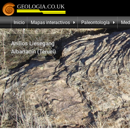
Inicio
Mapas interactivos
Paleontología
Med
Anillos Liesegang
Albarracín (Teruel)