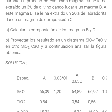
durante un proceso de evolución magmática se le ha
extraído un 3% de olivino dando lugar a un magma B. A
este magma B, se le ha extraído un 20% de labradorita
dando un magma de composición C.
a) Calcular la composición de los magmas B y C.
b) Proyectar los resultado en un diagrama SiO
•FeO y
2
en otro SiO
CaO y a continuación analizar la figura
2
obtenida.
SOLUCION :
A-
Espec.
A
0.03*Ol
B
0.2*L
0.03Ol
SiO2
66,09
1,20
64,89
66,92
10,80
TiO2
0,54
0,54
0,56