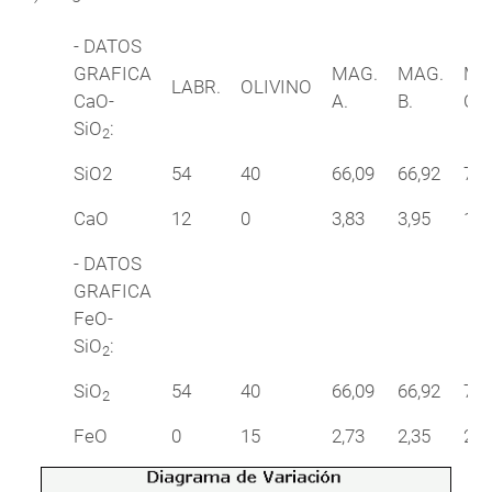
- DATOS
GRAFICA
MAG.
MAG.
MA
LABR.
OLIVINO
CaO-
A.
B.
C.
SiO
:
2
SiO2
54
40
66,09
66,92
70,
CaO
12
0
3,83
3,95
1,9
- DATOS
GRAFICA
FeO-
SiO
:
2
SiO
54
40
66,09
66,92
70,
2
FeO
0
15
2,73
2,35
2,9