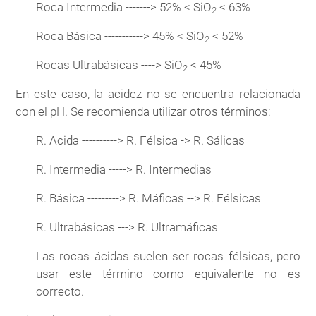
Roca Intermedia -------> 52% < SiO
< 63%
2
Roca Básica -----------> 45% < SiO
< 52%
2
Rocas Ultrabásicas ----> SiO
< 45%
2
En este caso, la acidez no se encuentra relacionada
con el pH. Se recomienda utilizar otros términos:
R. Acida ----------> R. Félsica -> R. Sálicas
R. Intermedia -----> R. Intermedias
R. Básica ---------> R. Máficas --> R. Félsicas
R. Ultrabásicas ---> R. Ultramáficas
Las rocas ácidas suelen ser rocas félsicas, pero
usar este término como equivalente no es
correcto.