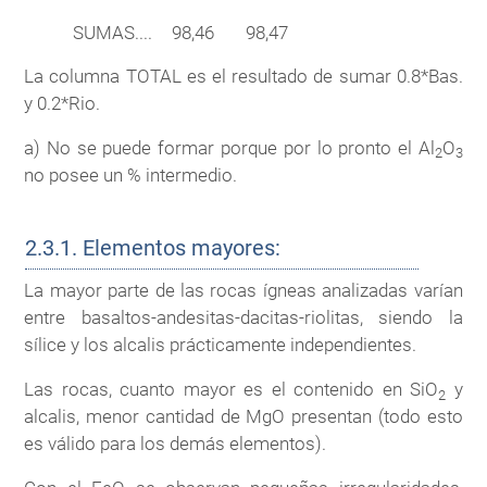
SUMAS....
98,46
98,47
La columna TOTAL es el resultado de sumar 0.8*Bas.
y 0.2*Rio.
a) No se puede formar porque por lo pronto el Al
O
2
3
no posee un % intermedio.
2.3.1.
Elementos mayores:
La mayor parte de las rocas ígneas analizadas varían
entre basaltos-andesitas-dacitas-riolitas, siendo la
sílice y los alcalis prácticamente independientes.
Las rocas, cuanto mayor es el contenido en SiO
y
2
alcalis, menor cantidad de MgO presentan (todo esto
es válido para los demás elementos).