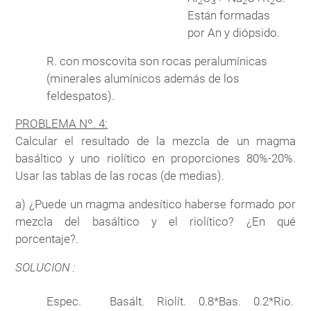
2
3
2
2
Están formadas
por An y diópsido.
R. con moscovita son rocas peralumínicas
(minerales alumínicos además de los
feldespatos).
PROBLEMA Nº. 4:
Calcular el resultado de la mezcla de un magma
basáltico y uno riolítico en proporciones 80%-20%.
Usar las tablas de las rocas (de medias).
a) ¿Puede un magma andesítico haberse formado por
mezcla del basáltico y el riolítico? ¿En qué
porcentaje?.
SOLUCION :
Espec.
Basált.
Riolít.
0.8*Bas.
0.2*Rio.