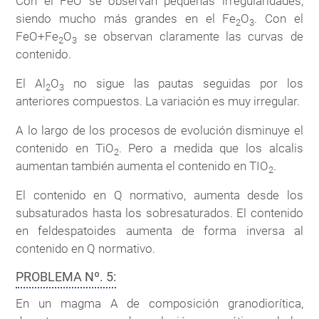
Con el FeO se observan pequeñas irregularidades,
siendo mucho más grandes en el Fe
O
. Con el
2
3
FeO+Fe
O
se observan claramente las curvas de
2
3
contenido.
El Al
O
no sigue las pautas seguidas por los
2
3
anteriores compuestos. La variación es muy irregular.
A lo largo de los procesos de evolución disminuye el
contenido en TiO
. Pero a medida que los alcalis
2
aumentan también aumenta el contenido en TIO
.
2
El contenido en Q normativo, aumenta desde los
subsaturados hasta los sobresaturados. El contenido
en feldespatoides aumenta de forma inversa al
contenido en Q normativo.
PROBLEMA Nº. 5:
En un magma A de composición granodiorítica,