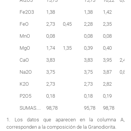
Al2O3
15,73
15,73
16,22
6,00
Fe2O3
1,38
1,38
1,42
FeO
2,73
0,45
2,28
2,35
MnO
0,08
0,08
0,08
MgO
1,74
1,35
0,39
0,40
CaO
3,83
3,83
3,95
2,40
Na2O
3,75
3,75
3,87
0,80
K2O
2,73
2,73
2,82
P2O5
0,18
0,18
0,19
SUMAS....
98,78
95,78
98,78
1. Los datos que aparecen en la columna A,
corresponden a la composición de la Granodiorita.