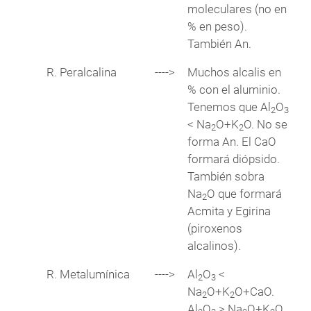
moleculares (no en
% en peso).
También An.
R. Peralcalina
---->
Muchos alcalis en
% con el aluminio.
Tenemos que Al
O
2
3
< Na
O+K
O. No se
2
2
forma An. El CaO
formará diópsido.
También sobra
Na
O que formará
2
Acmita y Egirina
(piroxenos
alcalinos).
R. Metalumínica
---->
Al
O
<
2
3
Na
O+K
O+CaO.
2
2
Al
O
> Na
O+K
O.