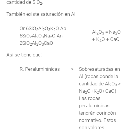
cantidad de SiO
.
2
También existe saturación en Al:
Or 6SiO
Al
O
K
O
Ab
2
2
3
2
Al
O
= Na
O
2
3
2
6SiO
Al
O
Na
O
An
2
2
3
2
+ K
O + CaO
2
2SiO
Al
O
CaO
2
2
3
Así se tiene que:
R. Peraluminínicas
---->
Sobresaturadas en
Al (rocas donde la
cantidad de Al
O
>
2
3
Na
O+K
O+CaO).
2
2
Las rocas
peralumínicas
tendrán corindón
normativo. Estos
son valores