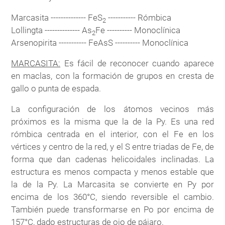
Marcasita -------------- FeS
----------- Rómbica
2
Lollingta -------------- As
Fe ---------- Monoclínica
2
Arsenopirita ----------- FeAsS ---------- Monoclínica
MARCASITA:
Es fácil de reconocer cuando aparece
en maclas, con la formación de grupos en cresta de
gallo o punta de espada.
La configuración de los átomos vecinos más
próximos es la misma que la de la Py. Es una red
rómbica centrada en el interior, con el Fe en los
vértices y centro de la red, y el S entre triadas de Fe, de
forma que dan cadenas helicoidales inclinadas. La
estructura es menos compacta y menos estable que
la de la Py. La Marcasita se convierte en Py por
encima de los 360°C, siendo reversible el cambio.
También puede transformarse en Po por encima de
157°C, dado estructuras de ojo de pájaro.