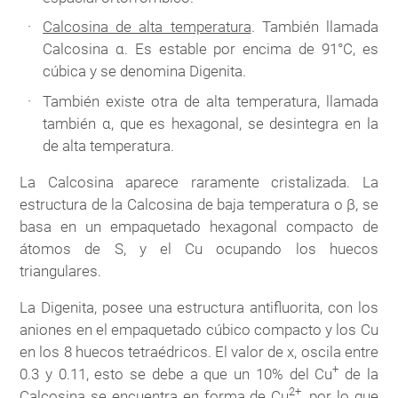
Calcosina de alta temperatura
. También llamada
Calcosina α. Es estable por encima de 91°C, es
cúbica y se denomina Digenita.
También existe otra de alta temperatura, llamada
también α, que es hexagonal, se desintegra en la
de alta temperatura.
La Calcosina aparece raramente cristalizada. La
estructura de la Calcosina de baja temperatura o β, se
basa en un empaquetado hexagonal compacto de
átomos de S, y el Cu ocupando los huecos
triangulares.
La Digenita, posee una estructura antifluorita, con los
aniones en el empaquetado cúbico compacto y los Cu
en los 8 huecos tetraédricos. El valor de x, oscila entre
+
0.3 y 0.11, esto se debe a que un 10% del Cu
de la
2+
Calcosina se encuentra en forma de Cu
, por lo que