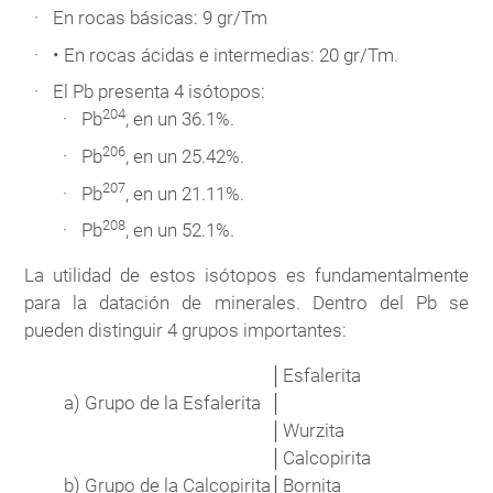
En rocas básicas: 9 gr/Tm
• En rocas ácidas e intermedias: 20 gr/Tm.
El Pb presenta 4 isótopos:
204
Pb
, en un 36.1%.
206
Pb
, en un 25.42%.
207
Pb
, en un 21.11%.
208
Pb
, en un 52.1%.
La utilidad de estos isótopos es fundamentalmente
para la datación de minerales. Dentro del Pb se
pueden distinguir 4 grupos importantes:
│
Esfalerita
a)
Grupo de la Esfalerita
│
│
Wurzita
│
Calcopirita
b)
Grupo de la Calcopirita
│
Bornita