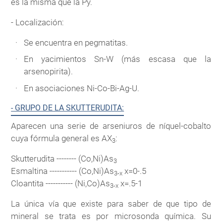
es la misma que la Py.
- Localización:
Se encuentra en pegmatitas.
En yacimientos Sn-W (más escasa que la
arsenopirita).
En asociaciones Ni-Co-Bi-Ag-U.
- GRUPO DE LA SKUTTERUDITA:
Aparecen una serie de arseniuros de níquel-cobalto
cuya fórmula general es AX
:
3
Skutterudita -------- (Co,Ni)As
3
Esmaltina ----------- (Co,Ni)As
x=0-.5
3-x
Cloantita ----------- (Ni,Co)As
x=.5-1
3-x
La única vía que existe para saber de que tipo de
mineral se trata es por microsonda química. Su