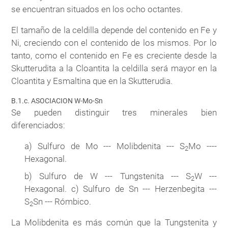
se encuentran situados en los ocho octantes.
El tamaño de la celdilla depende del contenido en Fe y
Ni, creciendo con el contenido de los mismos. Por lo
tanto, como el contenido en Fe es creciente desde la
Skutterudita a la Cloantita la celdilla será mayor en la
Cloantita y Esmaltina que en la Skutterudia.
B.1.c. ASOCIACION W-Mo-Sn
Se pueden distinguir tres minerales bien
diferenciados:
a) Sulfuro de Mo --- Molibdenita --- S
Mo ----
2
Hexagonal.
b) Sulfuro de W --- Tungstenita --- S
W ---
2
Hexagonal. c) Sulfuro de Sn --- Herzenbegita ---
S
Sn --- Rómbico.
2
La Molibdenita es más común que la Tungstenita y