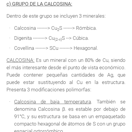
c) GRUPO DE LA CALCOSINA:
Dentro de este grupo se incluyen 3 minerales:
Calcosina -------> Cu
S ------> Rómbica.
2
Digenita --------> Cu
S --> Cúbica.
(2-x)
Covellina -------> SCu -------> Hexagonal.
CALCOSINA:
Es un mineral con un 80% de Cu, siendo
el más interesante desde el punto de vista económico.
Puede contener pequeñas cantidades de Ag, que
puede estar sustituyendo al Cu en la estructura.
Presenta 3 modificaciones polimorfas:
Calcosina de baja temperatura
. También se
denomina Calcosina β. es estable por debajo de
91°C, y su estructura se basa en un empaquetado
compacto hexagonal de átomos de S con un grupo
espacial ortorrómbico.