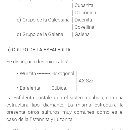
│
Cubanita
│
Calcosina
c)
Grupo de la Calcosina
│
Digenita
│
Covellina
d)
Grupo de la Galena
│
Galena
a) GRUPO DE LA ESFALERITA:
Se distinguen dos minerales:
• Wurzita --------- Hexagonal.
│
│
AX SZn
• Esfalerita ------ Cúbica.
│
La Esfalerita cristaliza en el sistema cúbico, con una
estructura tipo diamante. La misma estructura la
presenta otros sulfuros muy comunes como es el
caso de la Estannita y Luzonita.