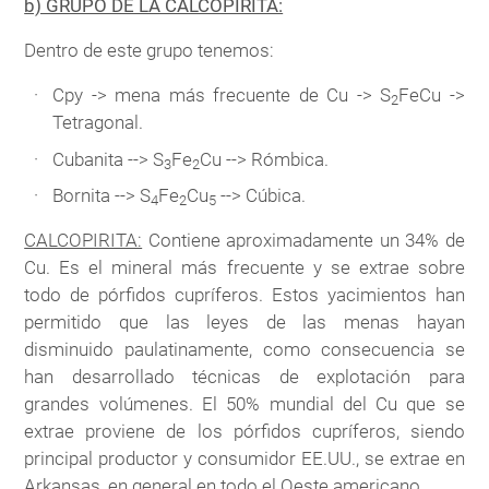
b) GRUPO DE LA CALCOPIRITA:
Dentro de este grupo tenemos:
Cpy -> mena más frecuente de Cu -> S
FeCu ->
2
Tetragonal.
Cubanita --> S
Fe
Cu --> Rómbica.
3
2
Bornita --> S
Fe
Cu
--> Cúbica.
4
2
5
CALCOPIRITA:
Contiene aproximadamente un 34% de
Cu. Es el mineral más frecuente y se extrae sobre
todo de pórfidos cupríferos. Estos yacimientos han
permitido que las leyes de las menas hayan
disminuido paulatinamente, como consecuencia se
han desarrollado técnicas de explotación para
grandes volúmenes. El 50% mundial del Cu que se
extrae proviene de los pórfidos cupríferos, siendo
principal productor y consumidor EE.UU., se extrae en
Arkansas, en general en todo el Oeste americano.