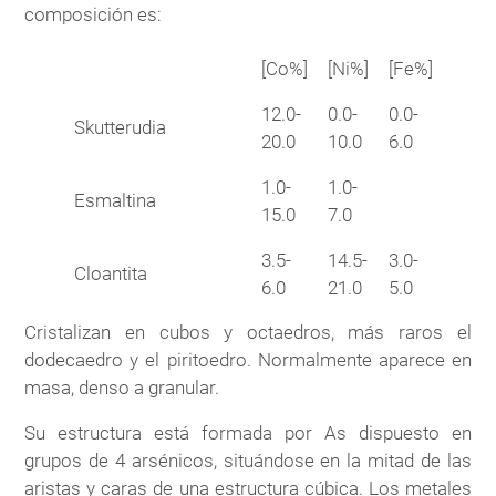
composición es:
[Co%]
[Ni%]
[Fe%]
12.0-
0.0-
0.0-
Skutterudia
20.0
10.0
6.0
1.0-
1.0-
Esmaltina
15.0
7.0
3.5-
14.5-
3.0-
Cloantita
6.0
21.0
5.0
Cristalizan en cubos y octaedros, más raros el
dodecaedro y el piritoedro. Normalmente aparece en
masa, denso a granular.
Su estructura está formada por As dispuesto en
grupos de 4 arsénicos, situándose en la mitad de las
aristas y caras de una estructura cúbica. Los metales