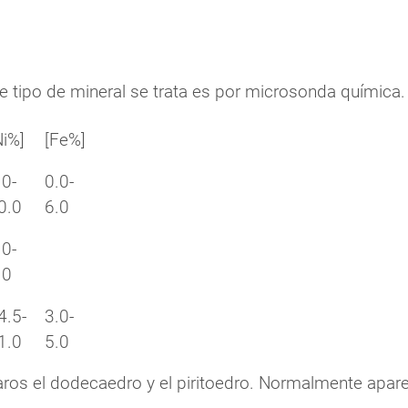
ue tipo de mineral se trata es por microsonda química
Ni%]
[Fe%]
.0-
0.0-
0.0
6.0
.0-
.0
4.5-
3.0-
1.0
5.0
aros el dodecaedro y el piritoedro. Normalmente apar