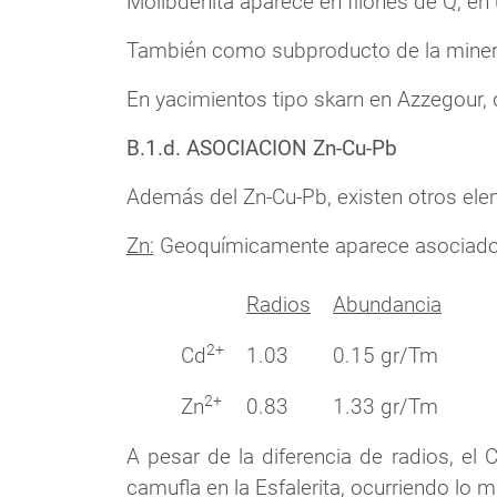
Molibdenita aparece en filones de Q, en u
También como subproducto de la minerí
En yacimientos tipo skarn en Azzegour,
B.1.d. ASOCIACION Zn-Cu-Pb
Además del Zn-Cu-Pb, existen otros ele
Zn:
Geoquímicamente aparece asociado al 
Radios
Abundancia
2+
Cd
1.03
0.15 gr/Tm
2+
Zn
0.83
1.33 gr/Tm
A pesar de la diferencia de radios, el
camufla en la Esfalerita, ocurriendo lo m