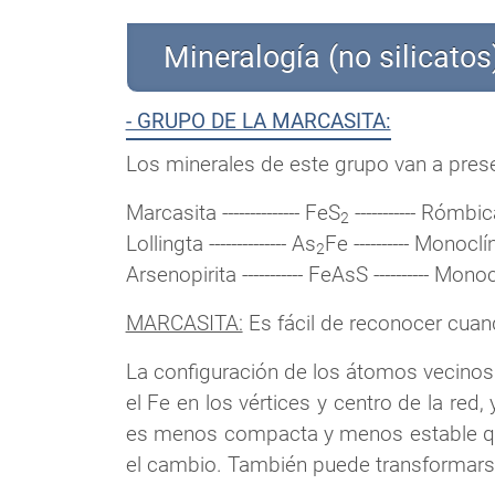
Mineralogía (no silicatos
- GRUPO DE LA MARCASITA:
Los minerales de este grupo van a pres
Marcasita -------------- FeS
----------- Rómbi
2
Lollingta -------------- As
Fe ---------- Monoclí
2
Arsenopirita ----------- FeAsS ---------- Mono
MARCASITA:
Es fácil de reconocer cuan
La configuración de los átomos vecinos 
el Fe en los vértices y centro de la red
es menos compacta y menos estable que 
el cambio. También puede transformarse