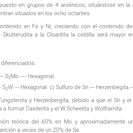
puesto en grupos de 4 arsénicos, situándose en la 
ntran situados en los ocho octantes.
contenido en Fe y Ni, creciendo con el contenido d
Skutterudita a la Cloantita la celdilla será mayor e
 diferenciados:
-- S
Mo ---- Hexagonal.
2
- S
W --- Hexagonal. c) Sulfuro de Sn --- Herzenbegita --
2
gstenita y Herzenbergita, debido a que el Sn y el W
 a formar Casiterita y el W Scheelita y Wolframita.
ión teórica del 60% en Mo y aproximadamente u
arición a veces de un 20% de Se.