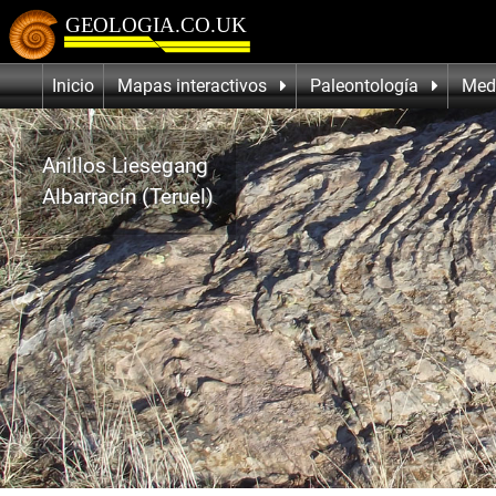
Inicio
Mapas interactivos
Paleontología
Med
Anillos Liesegang
Albarracín (Teruel)