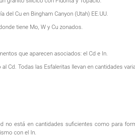
n granito silícico con Fluorita y Topacio.
a del Cu en Bingham Canyon (Utah) EE.UU.
 donde tiene Mo, W y Cu zonados.
mentos que aparecen asociados: el Cd e In.
Cd. Todas las Esfaleritas llevan en cantidades varia
 Cd no está en cantidades suficientes como para for
ismo con el In.