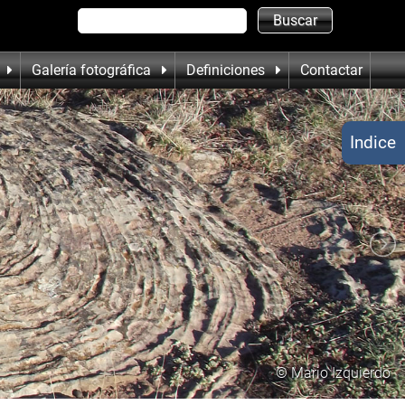
Galería fotográfica
Definiciones
Contactar
Indice
© Mario Izquierdo