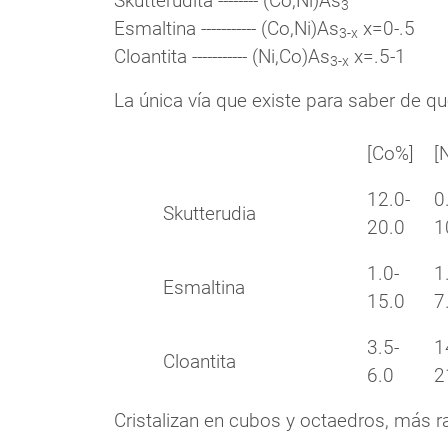
Skutterudita -------- (Co,Ni)As
3
Esmaltina ----------- (Co,Ni)As
x=0-.5
3-x
Cloantita ----------- (Ni,Co)As
x=.5-1
3-x
La única vía que existe para saber de q
[Co%]
[
12.0-
0
Skutterudia
20.0
1
1.0-
1
Esmaltina
15.0
7
3.5-
1
Cloantita
6.0
2
Cristalizan en cubos y octaedros, más r