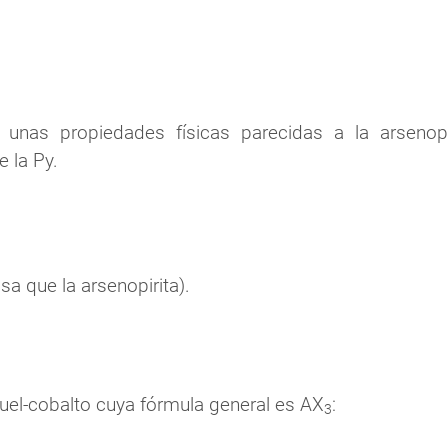
nas propiedades físicas parecidas a la arsenopiri
 la Py.
a que la arsenopirita).
uel-cobalto cuya fórmula general es AX
:
3