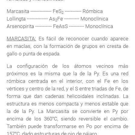
Marcasita -------------- FeS
----------- Rómbica
2
Lollingta -------------- As
Fe ---------- Monoclínica
2
Arsenopirita ----------- FeAsS ---------- Monoclínica
MARCASITA:
Es fácil de reconocer cuando aparece
en maclas, con la formación de grupos en cresta de
gallo o punta de espada.
La configuración de los átomos vecinos más
próximos es la misma que la de la Py. Es una red
rómbica centrada en el interior, con el Fe en los
vértices y centro de la red, y el S entre triadas de Fe, de
forma que dan cadenas helicoidales inclinadas. La
estructura es menos compacta y menos estable que
la de la Py. La Marcasita se convierte en Py por
encima de los 360°C, siendo reversible el cambio.
También puede transformarse en Po por encima de
157°C, dado estructuras de ojo de pájaro.