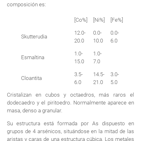
composición es:
[Co%]
[Ni%]
[Fe%]
12.0-
0.0-
0.0-
Skutterudia
20.0
10.0
6.0
1.0-
1.0-
Esmaltina
15.0
7.0
3.5-
14.5-
3.0-
Cloantita
6.0
21.0
5.0
Cristalizan en cubos y octaedros, más raros el
dodecaedro y el piritoedro. Normalmente aparece en
masa, denso a granular.
Su estructura está formada por As dispuesto en
grupos de 4 arsénicos, situándose en la mitad de las
aristas y caras de una estructura cúbica. Los metales