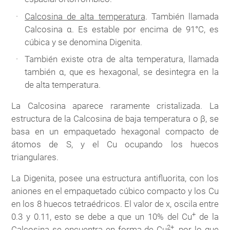
Calcosina de alta temperatura
. También llamada
Calcosina α. Es estable por encima de 91°C, es
cúbica y se denomina Digenita.
También existe otra de alta temperatura, llamada
también α, que es hexagonal, se desintegra en la
de alta temperatura.
La Calcosina aparece raramente cristalizada. La
estructura de la Calcosina de baja temperatura o β, se
basa en un empaquetado hexagonal compacto de
átomos de S, y el Cu ocupando los huecos
triangulares.
La Digenita, posee una estructura antifluorita, con los
aniones en el empaquetado cúbico compacto y los Cu
en los 8 huecos tetraédricos. El valor de x, oscila entre
+
0.3 y 0.11, esto se debe a que un 10% del Cu
de la
2+
Calcosina se encuentra en forma de Cu
, por lo que