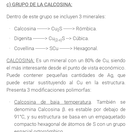
c) GRUPO DE LA CALCOSINA:
Dentro de este grupo se incluyen 3 minerales:
Calcosina -------> Cu
S ------> Rómbica.
2
Digenita --------> Cu
S --> Cúbica.
(2-x)
Covellina -------> SCu -------> Hexagonal.
CALCOSINA:
Es un mineral con un 80% de Cu, siendo
el más interesante desde el punto de vista económico.
Puede contener pequeñas cantidades de Ag, que
puede estar sustituyendo al Cu en la estructura.
Presenta 3 modificaciones polimorfas:
Calcosina de baja temperatura
. También se
denomina Calcosina β. es estable por debajo de
91°C, y su estructura se basa en un empaquetado
compacto hexagonal de átomos de S con un grupo
espacial ortorrómbico.