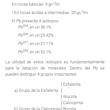
En rocas básicas: 9 gr/Tm
• En rocas ácidas e intermedias: 20 gr/Tm.
El Pb presenta 4 isótopos:
204
Pb
, en un 36.1%.
206
Pb
, en un 25.42%.
207
Pb
, en un 21.11%.
208
Pb
, en un 52.1%.
La utilidad de estos isótopos es fundamentalmente
para la datación de minerales. Dentro del Pb se
pueden distinguir 4 grupos importantes:
│
Esfalerita
a)
Grupo de la Esfalerita
│
│
Wurzita
│
Calcopirita
b)
Grupo de la Calcopirita
│
Bornita