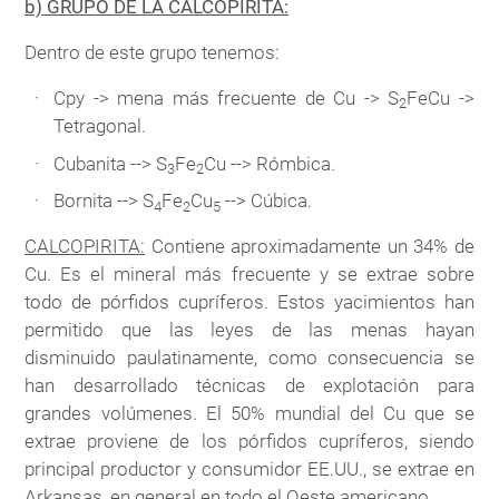
b) GRUPO DE LA CALCOPIRITA:
Dentro de este grupo tenemos:
Cpy -> mena más frecuente de Cu -> S
FeCu ->
2
Tetragonal.
Cubanita --> S
Fe
Cu --> Rómbica.
3
2
Bornita --> S
Fe
Cu
--> Cúbica.
4
2
5
CALCOPIRITA:
Contiene aproximadamente un 34% de
Cu. Es el mineral más frecuente y se extrae sobre
todo de pórfidos cupríferos. Estos yacimientos han
permitido que las leyes de las menas hayan
disminuido paulatinamente, como consecuencia se
han desarrollado técnicas de explotación para
grandes volúmenes. El 50% mundial del Cu que se
extrae proviene de los pórfidos cupríferos, siendo
principal productor y consumidor EE.UU., se extrae en
Arkansas, en general en todo el Oeste americano.