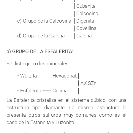
│
Cubanita
│
Calcosina
c)
Grupo de la Calcosina
│
Digenita
│
Covellina
d)
Grupo de la Galena
│
Galena
a) GRUPO DE LA ESFALERITA:
Se distinguen dos minerales:
• Wurzita --------- Hexagonal.
│
│
AX SZn
• Esfalerita ------ Cúbica.
│
La Esfalerita cristaliza en el sistema cúbico, con una
estructura tipo diamante. La misma estructura la
presenta otros sulfuros muy comunes como es el
caso de la Estannita y Luzonita.