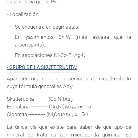
es la misma que la Py.
- Localización:
Se encuentra en pegmatitas.
En yacimientos Sn-W (más escasa que la
arsenopirita).
En asociaciones Ni-Co-Bi-Ag-U.
- GRUPO DE LA SKUTTERUDITA:
Aparecen una serie de arseniuros de níquel-cobalto
cuya fórmula general es AX
:
3
Skutterudita -------- (Co,Ni)As
3
Esmaltina ----------- (Co,Ni)As
x=0-.5
3-x
Cloantita ----------- (Ni,Co)As
x=.5-1
3-x
La única vía que existe para saber de que tipo de
mineral se trata es por microsonda química. Su