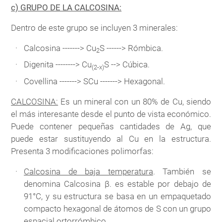
c) GRUPO DE LA CALCOSINA:
Dentro de este grupo se incluyen 3 minerales:
Calcosina -------> Cu
S ------> Rómbica.
2
Digenita --------> Cu
S --> Cúbica.
(2-x)
Covellina -------> SCu -------> Hexagonal.
CALCOSINA:
Es un mineral con un 80% de Cu, siendo
el más interesante desde el punto de vista económico.
Puede contener pequeñas cantidades de Ag, que
puede estar sustituyendo al Cu en la estructura.
Presenta 3 modificaciones polimorfas:
Calcosina de baja temperatura
. También se
denomina Calcosina β. es estable por debajo de
91°C, y su estructura se basa en un empaquetado
compacto hexagonal de átomos de S con un grupo
espacial ortorrómbico.