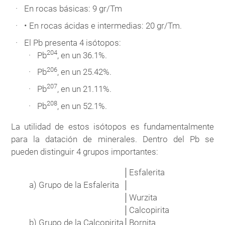
En rocas básicas: 9 gr/Tm
• En rocas ácidas e intermedias: 20 gr/Tm.
El Pb presenta 4 isótopos:
204
Pb
, en un 36.1%.
206
Pb
, en un 25.42%.
207
Pb
, en un 21.11%.
208
Pb
, en un 52.1%.
La utilidad de estos isótopos es fundamentalmente
para la datación de minerales. Dentro del Pb se
pueden distinguir 4 grupos importantes:
│
Esfalerita
a)
Grupo de la Esfalerita
│
│
Wurzita
│
Calcopirita
b)
Grupo de la Calcopirita
│
Bornita