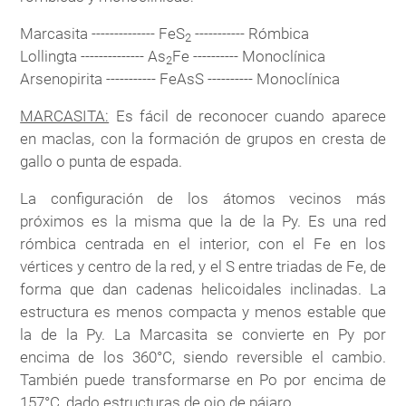
Marcasita -------------- FeS
----------- Rómbica
2
Lollingta -------------- As
Fe ---------- Monoclínica
2
Arsenopirita ----------- FeAsS ---------- Monoclínica
MARCASITA:
Es fácil de reconocer cuando aparece
en maclas, con la formación de grupos en cresta de
gallo o punta de espada.
La configuración de los átomos vecinos más
próximos es la misma que la de la Py. Es una red
rómbica centrada en el interior, con el Fe en los
vértices y centro de la red, y el S entre triadas de Fe, de
forma que dan cadenas helicoidales inclinadas. La
estructura es menos compacta y menos estable que
la de la Py. La Marcasita se convierte en Py por
encima de los 360°C, siendo reversible el cambio.
También puede transformarse en Po por encima de
157°C, dado estructuras de ojo de pájaro.