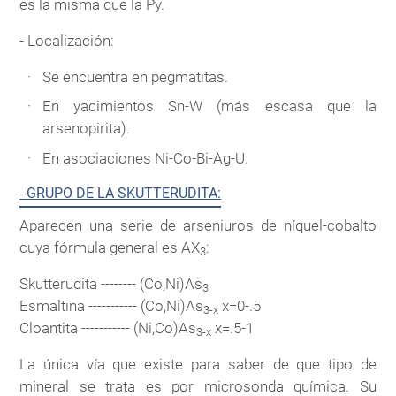
es la misma que la Py.
- Localización:
Se encuentra en pegmatitas.
En yacimientos Sn-W (más escasa que la
arsenopirita).
En asociaciones Ni-Co-Bi-Ag-U.
- GRUPO DE LA SKUTTERUDITA:
Aparecen una serie de arseniuros de níquel-cobalto
cuya fórmula general es AX
:
3
Skutterudita -------- (Co,Ni)As
3
Esmaltina ----------- (Co,Ni)As
x=0-.5
3-x
Cloantita ----------- (Ni,Co)As
x=.5-1
3-x
La única vía que existe para saber de que tipo de
mineral se trata es por microsonda química. Su