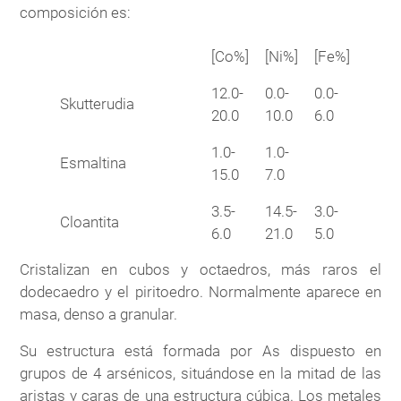
composición es:
[Co%]
[Ni%]
[Fe%]
12.0-
0.0-
0.0-
Skutterudia
20.0
10.0
6.0
1.0-
1.0-
Esmaltina
15.0
7.0
3.5-
14.5-
3.0-
Cloantita
6.0
21.0
5.0
Cristalizan en cubos y octaedros, más raros el
dodecaedro y el piritoedro. Normalmente aparece en
masa, denso a granular.
Su estructura está formada por As dispuesto en
grupos de 4 arsénicos, situándose en la mitad de las
aristas y caras de una estructura cúbica. Los metales