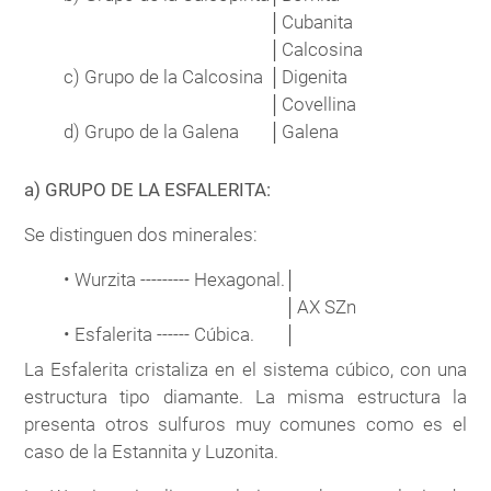
│
Cubanita
│
Calcosina
c)
Grupo de la Calcosina
│
Digenita
│
Covellina
d)
Grupo de la Galena
│
Galena
a) GRUPO DE LA ESFALERITA:
Se distinguen dos minerales:
• Wurzita --------- Hexagonal.
│
│
AX SZn
• Esfalerita ------ Cúbica.
│
La Esfalerita cristaliza en el sistema cúbico, con una
estructura tipo diamante. La misma estructura la
presenta otros sulfuros muy comunes como es el
caso de la Estannita y Luzonita.