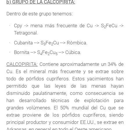
b) GRUPO DE LA CALCOPIRITA:
Dentro de este grupo tenemos:
Cpy -> mena más frecuente de Cu -> S
FeCu ->
2
Tetragonal.
Cubanita --> S
Fe
Cu --> Rómbica.
3
2
Bornita --> S
Fe
Cu
--> Cúbica.
4
2
5
CALCOPIRITA:
Contiene aproximadamente un 34% de
Cu. Es el mineral más frecuente y se extrae sobre
todo de pórfidos cupríferos. Estos yacimientos han
permitido que las leyes de las menas hayan
disminuido paulatinamente, como consecuencia se
han desarrollado técnicas de explotación para
grandes volúmenes. El 50% mundial del Cu que se
extrae proviene de los pórfidos cupríferos, siendo
principal productor y consumidor EE.UU., se extrae en
Arkansas, en general en todo el Oeste americano.