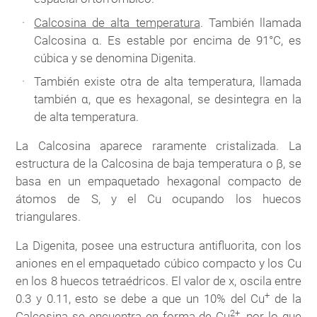
Calcosina de alta temperatura
. También llamada
Calcosina α. Es estable por encima de 91°C, es
cúbica y se denomina Digenita.
También existe otra de alta temperatura, llamada
también α, que es hexagonal, se desintegra en la
de alta temperatura.
La Calcosina aparece raramente cristalizada. La
estructura de la Calcosina de baja temperatura o β, se
basa en un empaquetado hexagonal compacto de
átomos de S, y el Cu ocupando los huecos
triangulares.
La Digenita, posee una estructura antifluorita, con los
aniones en el empaquetado cúbico compacto y los Cu
en los 8 huecos tetraédricos. El valor de x, oscila entre
+
0.3 y 0.11, esto se debe a que un 10% del Cu
de la
2+
Calcosina se encuentra en forma de Cu
, por lo que