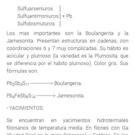
Sulfuarseniuros
│
Sulfuantimoniuros
│
+ Pb
Sulfobismuturos
│
Los mas importantes son la Boulangerita y la
Jamesonita. Presentan estructuras en cadenas, con
coordinaciones 6 y 7 muy complicadas. Su hábito es
acicular y plumoso (la variedad es la Plumosita, que
se diferencia por el hábito plumoso). Color gris. Sus
fórmulas son:
Pb
Sb
S
-------------> Boulangeria.
3
4
11
Pb
FeSb
S
-----------> Jamesonita.
4
6
14
- YACIMIENTOS:
Se encuentran en yacimientos hidrotermales
filonianos de temperatura media. En filones con Ga