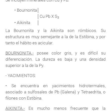
• Bournonita
│
│
Cu Pb X S
3
• Aikinita
│
La Bournonita y la Aikinita son rómbicos. Su
estructura es muy semejante a la de la Estibina, y por
tanto el hábito es acicular.
BOURNONITA.-
posee color gris, y es difícil su
diferenciación. La dureza es baja y una densidad
superior a la de la Py.
- YACIMIENTOS:
• Se encuentra en yacimientos hidrotermales,
asociado a sulfosales de Pb (Galena) y Tetraedrita, o
filones con Estibina.
AIKINITA.-
Es mucho menos frecuente que la