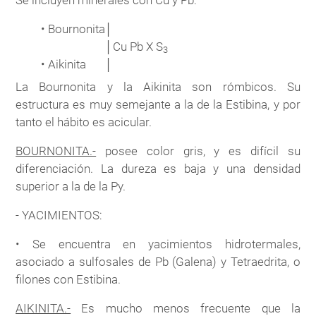
• Bournonita
│
│
Cu Pb X S
3
• Aikinita
│
La Bournonita y la Aikinita son rómbicos. Su
estructura es muy semejante a la de la Estibina, y por
tanto el hábito es acicular.
BOURNONITA.-
posee color gris, y es difícil su
diferenciación. La dureza es baja y una densidad
superior a la de la Py.
- YACIMIENTOS:
• Se encuentra en yacimientos hidrotermales,
asociado a sulfosales de Pb (Galena) y Tetraedrita, o
filones con Estibina.
AIKINITA.-
Es mucho menos frecuente que la