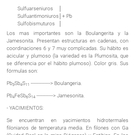
Sulfuarseniuros
│
Sulfuantimoniuros
│
+ Pb
Sulfobismuturos
│
Los mas importantes son la Boulangerita y la
Jamesonita. Presentan estructuras en cadenas, con
coordinaciones 6 y 7 muy complicadas. Su hábito es
acicular y plumoso (la variedad es la Plumosita, que
se diferencia por el hábito plumoso). Color gris. Sus
fórmulas son:
Pb
Sb
S
-------------> Boulangeria.
3
4
11
Pb
FeSb
S
-----------> Jamesonita.
4
6
14
- YACIMIENTOS:
Se encuentran en yacimientos hidrotermales
filonianos de temperatura media. En filones con Ga