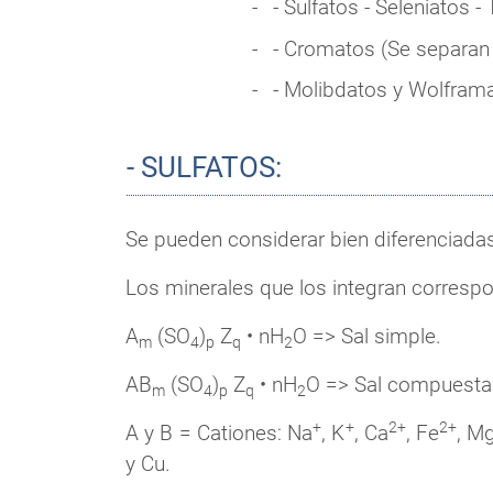
- Sulfatos - Seleniatos - 
- Cromatos (Se separan 
- Molibdatos y Wolfram
- SULFATOS:
Se pueden considerar bien diferenciada
Los minerales que los integran correspo
A
(SO
)
Z
• nH
O => Sal simple.
m
4
p
q
2
AB
(SO
)
Z
• nH
O => Sal compuesta
m
4
p
q
2
+
+
2+
2+
A y B = Cationes: Na
, K
, Ca
, Fe
, M
y Cu.