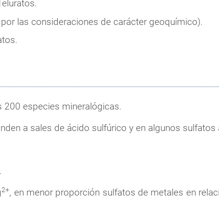
Teluratos.
por las consideraciones de carácter geoquímico).
atos.
s 200 especies mineralógicas.
nden a sales de ácido sulfúrico y en algunos sulfatos
.
2+
g
, en menor proporción sulfatos de metales en rela