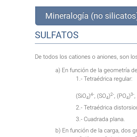
Mineralogía (no silicatos
SULFATOS
De todos los cationes o aniones, son los
a) En función de la geometría d
1.- Tetraédrica regular:
4-
2-
3-
(SiO
)
, (SO
)
, (PO
)
,
4
4
4
2.- Tetraédrica distorsi
3.- Cuadrada plana.
b) En función de la carga, dos 