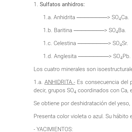
1.
Sulfatos anhidros:
1.a. Anhidrita ────────> SO
Ca.
4
1.b. Baritina ────────> SO
Ba.
4
1.c. Celestina ────────> SO
Sr.
4
1.d. Anglesita ────────> SO
Pb.
4
Los cuatro minerales son isoestructurale
1.a.
ANHIDRITA.-
Es consecuencia del p
decir, grupos SO
coordinados con Ca, e
4
Se obtiene por deshidratación del yeso,
Presenta color violeta o azul. Su hábito e
- YACIMIENTOS: