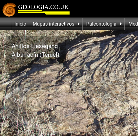
Inicio
Mapas interactivos
Paleontología
Med
Anillos Liesegang
Albarracín (Teruel)