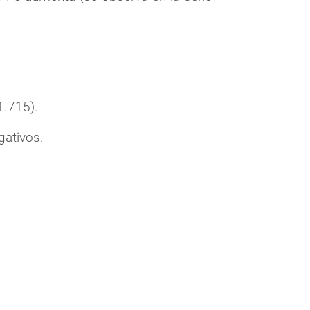
1.715).
gativos.