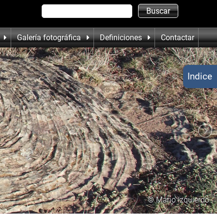
Galería fotográfica
Definiciones
Contactar
Indice
© Mario Izquierdo