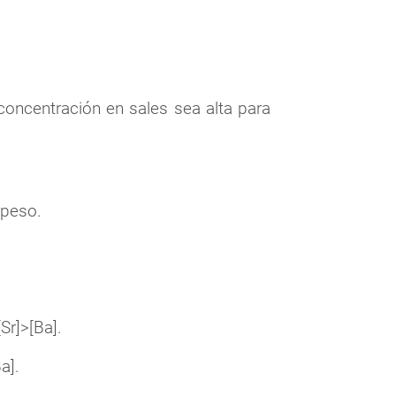
oncentración en sales sea alta para
 peso.
Sr]>[Ba].
a].