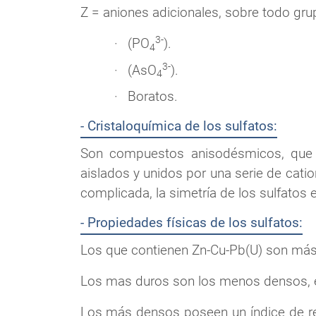
Z = aniones adicionales, sobre todo gru
3-
(PO
).
4
3-
(AsO
).
4
Boratos.
- Cristaloquímica de los sulfatos:
Son compuestos anisodésmicos, que s
aislados y unidos por una serie de cati
complicada, la simetría de los sulfatos 
- Propiedades físicas de los sulfatos:
Los que contienen Zn-Cu-Pb(U) son más
Los mas duros son los menos densos, es 
Los más densos poseen un índice de ref