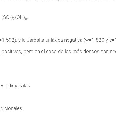
(SO
)
(OH)
.
3
4
2
6
=1.592), y la Jarosita uniáxica negativa (w=1.820 y ε=
 positivos, pero en el caso de los más densos son ne
es adicionales.
dicionales.