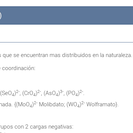
)
 que se encuentran mas distribuidos en la naturaleza.
e coordinación:
2-
2-
3-
2-
 (SeO
)
, (CrO
)
, (AsO
)
, (PO
)
.
4
4
4
4
2-
2-
onada. {(MoO
)
Molibdato; (WO
)
Wolframato}.
4
4
grupos con 2 cargas negativas: