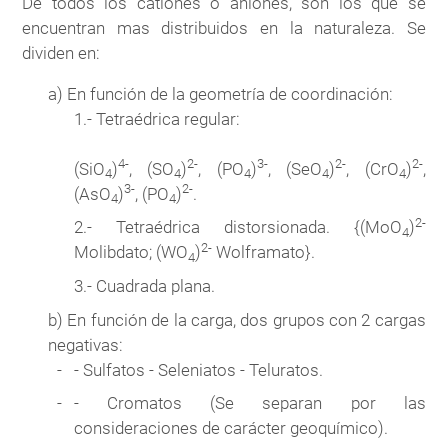
De todos los cationes o aniones, son los que se
encuentran mas distribuidos en la naturaleza. Se
dividen en:
a) En función de la geometría de coordinación:
1.- Tetraédrica regular:
4-
2-
3-
2-
2-
(SiO
)
, (SO
)
, (PO
)
, (SeO
)
, (CrO
)
,
4
4
4
4
4
3-
2-
(AsO
)
, (PO
)
.
4
4
2-
2.- Tetraédrica distorsionada. {(MoO
)
4
2-
Molibdato; (WO
)
Wolframato}.
4
3.- Cuadrada plana.
b) En función de la carga, dos grupos con 2 cargas
negativas:
- Sulfatos - Seleniatos - Teluratos.
- Cromatos (Se separan por las
consideraciones de carácter geoquímico).