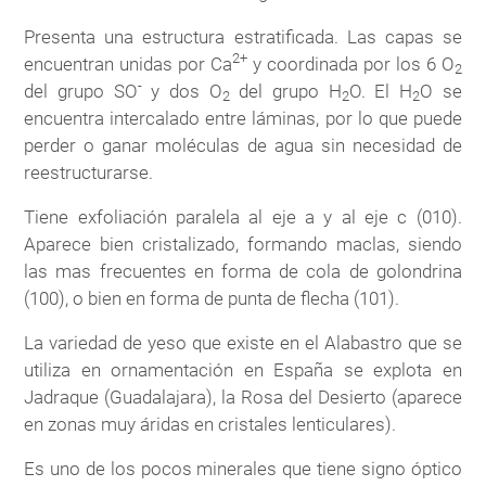
Presenta una estructura estratificada. Las capas se
2+
encuentran unidas por Ca
y coordinada por los 6 O
2
-
del grupo SO
y dos O
del grupo H
O. El H
O se
2
2
2
encuentra intercalado entre láminas, por lo que puede
perder o ganar moléculas de agua sin necesidad de
reestructurarse.
Tiene exfoliación paralela al eje a y al eje c (010).
Aparece bien cristalizado, formando maclas, siendo
las mas frecuentes en forma de cola de golondrina
(100), o bien en forma de punta de flecha (101).
La variedad de yeso que existe en el Alabastro que se
utiliza en ornamentación en España se explota en
Jadraque (Guadalajara), la Rosa del Desierto (aparece
en zonas muy áridas en cristales lenticulares).
Es uno de los pocos minerales que tiene signo óptico