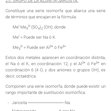
2.c. GRUPO DE LA ALUNITA-JAROSITA:
Constituye una serie isomorfa que abarca una serie
de términos que encajan en la fórmula:
I
III
Me
Me
(SO
)
(OH); donde
3
4
2
I
Me
= Puede ser Na ó K.
III
3+
3+
Me
= Puede ser Al
ó Fe
3
Estos dos metales aparecen en coordinación distinta,
3+
3+
el Na ó el K, en coordinación 12, y el Al
ó Fe
en
coordinación 6 (4 O, y dos aniones o grupos OH), es
decir, octaédrica.
Componen una serie isomorfa, donde puede existir un
rango importante de sustitución isomórfica:
Jarosita ──────────── Na.
Natrojarosita ─────── K por Na.