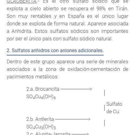
GLAUBERITA
.- Es el otro sulfato sódico que se
explota a cielo abierto se recupera el 98% en Tirán.
Son muy rentables y en España es el único lugar
donde se explota de forma natural. Aparece asociada
a Anhidrita. Estos sulfatos sódicos son importantes
por ser el único país con sulfato sódico natural.
2. Sulfatos anhidros con aniones adicionales.
Dentro de este grupo aparece una serie de minerales
asociados a la zona de oxidación-cementación de
yacimientos metálicos:
2.a. Brocancita ────────>
│
SO
Cu
(OH)
4
4
6
Sulfato
│
de Cu.
2.b. Antlerita ─────────>
│
SO
Cu
(OH)
4
3
3
2.c. Alunita-Jarosita ────>