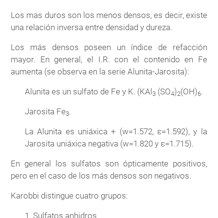
Los mas duros son los menos densos, es decir, existe
una relación inversa entre densidad y dureza.
Los más densos poseen un índice de refacción
mayor. En general, el I.R. con el contenido en Fe
aumenta (se observa en la serie Alunita-Jarosita):
Alunita es un sulfato de Fe y K. (KAl
(SO
)
(OH)
.
3
4
2
6
Jarosita Fe
.
3
La Alunita es uniáxica + (w=1.572, ε=1.592), y la
Jarosita uniáxica negativa (w=1.820 y ε=1.715).
En general los sulfatos son ópticamente positivos,
pero en el caso de los más densos son negativos.
Karobbi distingue cuatro grupos:
1. Sulfatos anhidros.