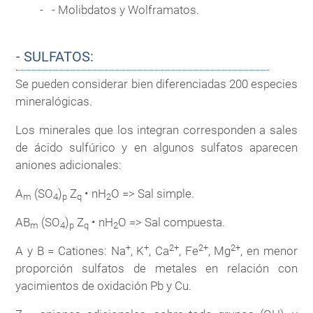
- Molibdatos y Wolframatos.
- SULFATOS:
Se pueden considerar bien diferenciadas 200 especies
mineralógicas.
Los minerales que los integran corresponden a sales
de ácido sulfúrico y en algunos sulfatos aparecen
aniones adicionales:
A
(SO
)
Z
• nH
O => Sal simple.
m
4
p
q
2
AB
(SO
)
Z
• nH
O => Sal compuesta.
m
4
p
q
2
+
+
2+
2+
2+
A y B = Cationes: Na
, K
, Ca
, Fe
, Mg
, en menor
proporción sulfatos de metales en relación con
yacimientos de oxidación Pb y Cu.