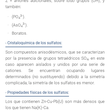
Z = aniones adicionales, sobre todo grupos (OH), y
también:
3-
(PO
).
4
3-
(AsO
).
4
Boratos.
- Cristaloquímica de los sulfatos:
Son compuestos anisodésmicos, que se caracterizan
por la presencia de grupos tetraédricos SO
, en este
4
caso aparecen aislados y unidos por una serie de
cationes. Se encuentran ocupando lugares
determinados (no sustituyendo) debido a la simetría
complicada, la simetría de los sulfatos es menor.
- Propiedades físicas de los sulfatos:
Los que contienen Zn-Cu-Pb(U) son más densos que
los que tienen Na(K)-Ca.