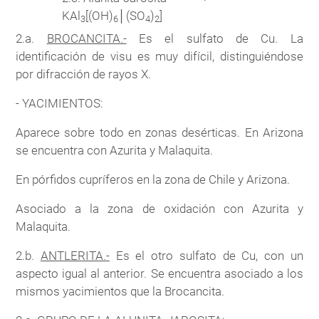
KAl
[(OH)
│(SO
)
]
3
6
4
2
2.a.
BROCANCITA.-
Es el sulfato de Cu. La
identificación de visu es muy difícil, distinguiéndose
por difracción de rayos X.
- YACIMIENTOS:
Aparece sobre todo en zonas desérticas. En Arizona
se encuentra con Azurita y Malaquita.
En pórfidos cupríferos en la zona de Chile y Arizona.
Asociado a la zona de oxidación con Azurita y
Malaquita.
2.b.
ANTLERITA.-
Es el otro sulfato de Cu, con un
aspecto igual al anterior. Se encuentra asociado a los
mismos yacimientos que la Brocancita.