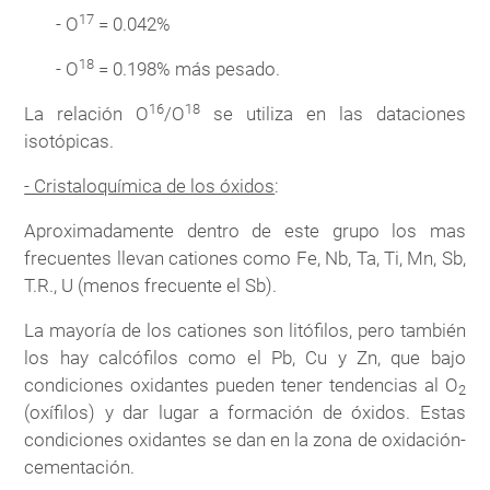
17
- O
= 0.042%
18
- O
= 0.198% más pesado.
16
18
La relación O
/O
se utiliza en las dataciones
isotópicas.
- Cristaloquímica de los óxidos
:
Aproximadamente dentro de este grupo los mas
frecuentes llevan cationes como Fe, Nb, Ta, Ti, Mn, Sb,
T.R., U (menos frecuente el Sb).
La mayoría de los cationes son litófilos, pero también
los hay calcófilos como el Pb, Cu y Zn, que bajo
condiciones oxidantes pueden tener tendencias al O
2
(oxífilos) y dar lugar a formación de óxidos. Estas
condiciones oxidantes se dan en la zona de oxidación-
cementación.