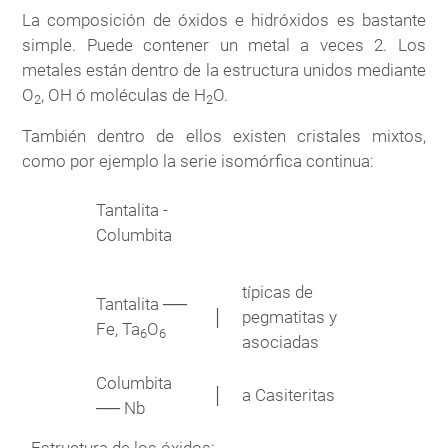
La composición de óxidos e hidróxidos es bastante
simple. Puede contener un metal a veces 2. Los
metales están dentro de la estructura unidos mediante
O
, OH ó moléculas de H
O.
2
2
También dentro de ellos existen cristales mixtos,
como por ejemplo la serie isomórfica continua:
Tantalita -
Columbita
típicas de
Tantalita ──
│
pegmatitas y
Fe, Ta
O
6
6
asociadas
Columbita
│
a Casiteritas
── Nb