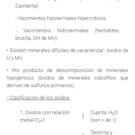
Casiterita)
- Yacimientos hipotermales hipercríticos.
- Yacimientos hidrotermales (hematites,
brucita, OH de Mn).
• Existen minerales difíciles de caracterizar: óxidos de
U y Mn.
• Por producto de descomposición de minerales
hipogénicos (óxidos de minerales calcófilos que
derivan de sulfuros primarios).
- Clasificación de los óxidos:
1. Oxidos con relación
Cuprita, H
O
2
│
metal/O
1
(son > de 1)
2³
Tenorita y