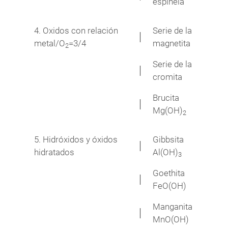
espinela
4. Oxidos con relación
Serie de la
│
metal/O
=3/4
magnetita
2
Serie de la
│
cromita
Brucita
│
Mg(OH)
2
5. Hidróxidos y óxidos
Gibbsita
│
hidratados
Al(OH)
3
Goethita
│
FeO(OH)
Manganita
│
MnO(OH)