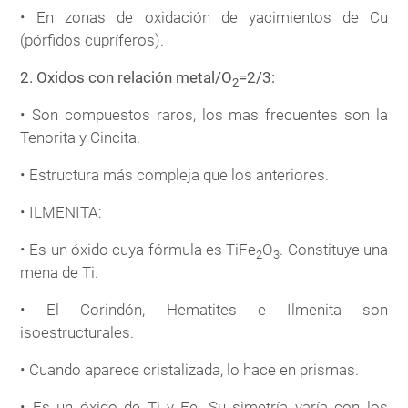
• En zonas de oxidación de yacimientos de Cu
(pórfidos cupríferos).
2. Oxidos con relación metal/O
=2/3:
2
• Son compuestos raros, los mas frecuentes son la
Tenorita y Cincita.
• Estructura más compleja que los anteriores.
•
ILMENITA:
• Es un óxido cuya fórmula es TiFe
O
. Constituye una
2
3
mena de Ti.
• El Corindón, Hematites e Ilmenita son
isoestructurales.
• Cuando aparece cristalizada, lo hace en prismas.
• Es un óxido de Ti y Fe. Su simetría varía con los