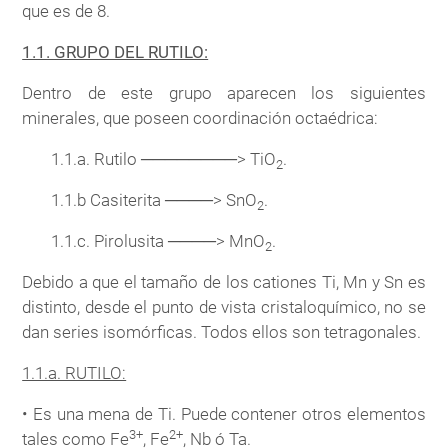
que es de 8.
1.1. GRUPO DEL RUTILO:
Dentro de este grupo aparecen los siguientes
minerales, que poseen coordinación octaédrica:
1.1.a. Rutilo ────────> TiO
.
2
1.1.b Casiterita ────> SnO
.
2
1.1.c. Pirolusita ────> MnO
.
2
Debido a que el tamaño de los cationes Ti, Mn y Sn es
distinto, desde el punto de vista cristaloquímico, no se
dan series isomórficas. Todos ellos son tetragonales.
1.1.a. RUTILO:
• Es una mena de Ti. Puede contener otros elementos
3+
2+
tales como Fe
, Fe
, Nb ó Ta.