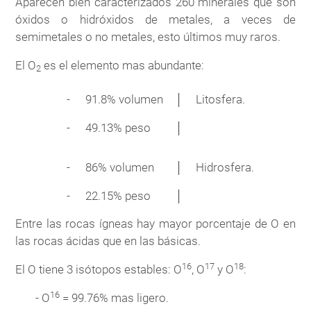
Aparecen bien caracterizados 260 minerales que son
óxidos o hidróxidos de metales, a veces de
semimetales o no metales, esto últimos muy raros.
El O
es el elemento mas abundante:
2
-
91.8% volumen
│
Litosfera.
-
49.13% peso
│
-
86% volumen
│
Hidrosfera.
-
22.15% peso
│
Entre las rocas ígneas hay mayor porcentaje de O en
las rocas ácidas que en las básicas.
16
17
18
El O tiene 3 isótopos estables: O
, O
y O
:
16
- O
= 99.76% mas ligero.