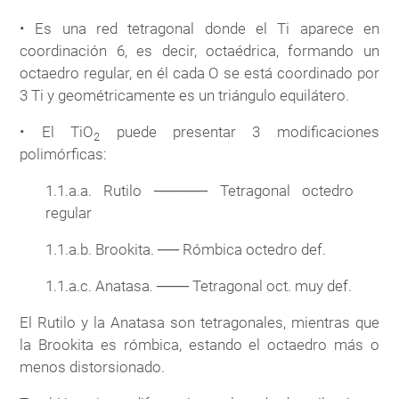
• Es una red tetragonal donde el Ti aparece en
coordinación 6, es decir, octaédrica, formando un
octaedro regular, en él cada O se está coordinado por
3 Ti y geométricamente es un triángulo equilátero.
• El TiO
puede presentar 3 modificaciones
2
polimórficas:
1.1.a.a. Rutilo ───── Tetragonal octedro
regular
1.1.a.b. Brookita. ── Rómbica octedro def.
1.1.a.c. Anatasa. ─── Tetragonal oct. muy def.
El Rutilo y la Anatasa son tetragonales, mientras que
la Brookita es rómbica, estando el octaedro más o
menos distorsionado.