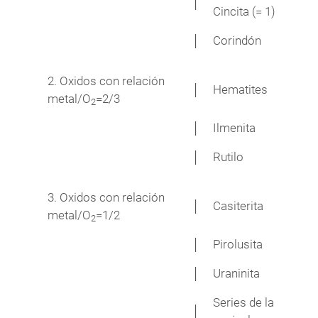
│
Cincita (= 1)
│
Corindón
2. Oxidos con relación
│
Hematites
metal/O
=2/3
2
│
Ilmenita
│
Rutilo
3. Oxidos con relación
│
Casiterita
metal/O
=1/2
2
│
Pirolusita
│
Uraninita
Series de la
│