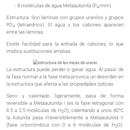
- 8 moléculas de agua Metaautunita (P
/mm).
4
Estructura: Son láminas con grupos uranilos y grupos
PO
(tetraédrico). El agua y los cationes aparecen
4
entre las láminas.
Existe facilidad para la entrada de cationes, lo que
implica sustituciones amplias.
La estructura puede perder o ganar agua. Al pasar de
la fase normal a la fase meta provoca un desorden en
la estructura que afecta a las propiedades ópticas.
Seco y calentado ligeramente, pasa de forma
reversible a Metaautunita I (es la fase tetragonal con
6.5 a 2.5 moléculas de H
O); calentando a unos 80°C
2
la Autunita pasa irreversiblemente a Metaautunita II
(fase ortorrómbica con 0 a 6 moléculas de H
O).
2