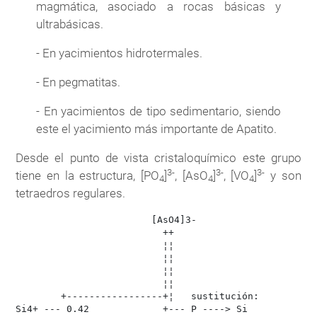
magmática, asociado a rocas básicas y
ultrabásicas.
- En yacimientos hidrotermales.
- En pegmatitas.
- En yacimientos de tipo sedimentario, siendo
este el yacimiento más importante de Apatito.
Desde el punto de vista cristaloquímico este grupo
3-
3-
3-
tiene en la estructura, [PO
]
, [AsO
]
, [VO
]
y son
4
4
4
tetraedros regulares.
                        [AsO4]3-

                          ++

                          ¦¦

                          ¦¦

                          ¦¦

                          ¦¦

        +-----------------+¦   sustitución:

Si4+ --- 0.42             +--- P ----> Si
