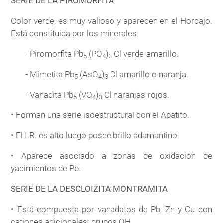
SERIE DE LA PIROMORFITA
Color verde, es muy valioso y aparecen en el Horcajo.
Está constituida por los minerales:
- Piromorfita Pb
(PO
)
Cl verde-amarillo.
5
4
3
- Mimetita Pb
(AsO
)
Cl amarillo o naranja.
5
4
3
- Vanadita Pb
(VO
)
Cl naranjas-rojos.
5
4
3
• Forman una serie isoestructural con el Apatito.
• El I.R. es alto luego posee brillo adamantino.
• Aparece asociado a zonas de oxidación de
yacimientos de Pb.
SERIE DE LA DESCLOIZITA-MONTRAMITA
• Está compuesta por vanadatos de Pb, Zn y Cu con
cationes adicionales: grupos OH.