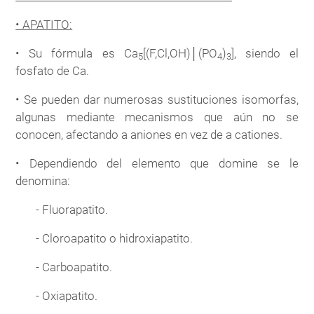
• APATITO:
• Su fórmula es Ca
[(F,Cl,OH)│(PO
)
], siendo el
5
4
3
fosfato de Ca.
• Se pueden dar numerosas sustituciones isomorfas,
algunas mediante mecanismos que aún no se
conocen, afectando a aniones en vez de a cationes.
• Dependiendo del elemento que domine se le
denomina:
- Fluorapatito.
- Cloroapatito o hidroxiapatito.
- Carboapatito.
- Oxiapatito.