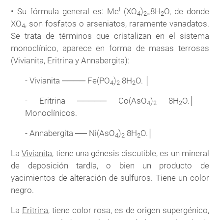
I
• Su fórmula general es: Me
(XO
)
8H
O, de donde
4
2×
2
XO
, son fosfatos o arseniatos, raramente vanadatos.
4
Se trata de términos que cristalizan en el sistema
monoclínico, aparece en forma de masas terrosas
(Vivianita, Eritrina y Annabergita):
- Vivianita ──── Fe(PO
)
8H
O. │
4
2
2
- Eritrina ───── Co(AsO
)
8H
O.│
4
2
2
Monoclínicos.
- Annabergita ── Ni(AsO
)
8H
O.│
4
2
2
La
Vivianita
, tiene una génesis discutible, es un mineral
de deposición tardía, o bien un producto de
yacimientos de alteración de sulfuros. Tiene un color
negro.
La
Eritrina
, tiene color rosa, es de origen supergénico,