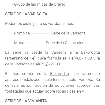
- Grupo de las micas de Uranio.
SERIE DE LA VARISCITA
Podemos distinguir a su vez dos series:
- Rómbica ─────── Serie de la Variscita.
- Monoclínica ─── Serie de la Clinovariscita.
La serie va desde la Variscita a la Eskorodita
(arseniato de Fe), cuya fórmula es: Fe(VO)× H
O y la
2
de la Variscita es Al(PO
)×2H
O.
4
2
El mas común es la
Eskorodita
, que raramente
aparece cristalizado, suele tener un color verdoso. Su
génesis es por acción de soluciones supergénicas
fosfatadas que actúan sobre rocas ricas en Al.
SERIE DE LA VIVIANITA