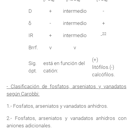
4
4
4
D
+
intermedio
-
δ
-
intermedio
+
22
IR
+
intermedio
-
Brrf.
v
v
(+)
Sig.
está en función del
litófilos.
(-)
ópt.
catión:
calcófilos.
- Clasificación de fosfatos, arseniatos y vanadatos
según Carobbi:
1.- Fosfatos, arseniatos y vanadatos anhidros.
2.- Fosfatos, arseniatos y vanadatos anhidros con
aniones adicionales.