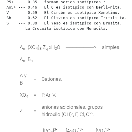
P5+  --- 0.35	forman series isotípicas :

As5+ --- 0.46	El Q es isotípico con Berli-nita.

V    --- 0.59	El Circón es isotípico Xenotimo.

Sb   --- 0.62	El Olivino es isotípico Trifili-ta.

S    --- 0.30	El Yeso es isotípico con Brusita.

	La Crocoíta isotípica con Monacita.

A
(XO
)
Z
xH
O
────────>
simples.
m
4
3
q
2
A
B
m
n
A y
=
Cationes.
B
XO
=
P, Ar, V.
4
aniones adicionales: grupos
Z
=
-
2-
hidroxilo (OH)
, F, Cl, O
.
3-
3-
3-
[PO
]
[AsO
]
[VO
]