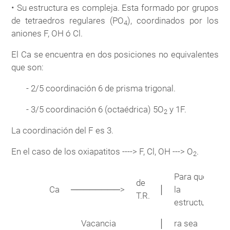
• Su estructura es compleja. Esta formado por grupos
de tetraedros regulares (PO
), coordinados por los
4
aniones F, OH ó Cl.
El Ca se encuentra en dos posiciones no equivalentes
que son:
- 2/5 coordinación 6 de prisma trigonal.
- 3/5 coordinación 6 (octaédrica) 5O
y 1F.
2
La coordinación del F es 3.
En el caso de los oxiapatitos ----> F, Cl, OH ---> O
.
2
Para que
de
Ca
────────>
│
la
T.R.
estructu-
Vacancia
│
ra sea