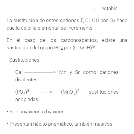
│
estable.
La sustitución de estos cationes F, Cl, OH por O
hace
2
que la celdilla elemental se incremente.
En el caso de los carbonoapatitos, existe una
3-
sustitución del grupo PO
por (CO
OH)
.
4
3
- Sustituciones:
Ca ────────> Mn y Sr como cationes
divalentes.
3-
4-
(PO
)
───> (MnO
)
sustituciones
4
3
acopladas.
• Son uniáxicos o biáxicos.
• Presentan hábito prismático, también masivos.