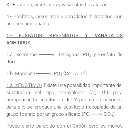
3.- Fosfatos, arseniatos y vanadatos hidratados.
4.- Fosfatos, arseniatos y vanadatos hidratados con
aniones adicionales.
1.- FOSFATOS, ARSENIATOS Y VANADATOS
ANHIDROS:
1.a. Xenotimo ────> Tetragonal PO
y Fosfato de
4
Itrio.
1.b. Monacita ────> PO
(Ce, La, Th).
4
1.a. XENOTIMO.-
Existe una posibilidad importante del
sustitución del tipo tetravalente (Zr, Th) para
compensar la sustitución del Y por estos cationes,
para ello se produce una sustitución acoplada de un
grupo fosfato por un grupo silicato (PO
──> SiO
).
4
4
Posee cierto parecido con el Circón pero es menos