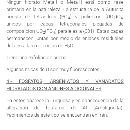
Ningún hidrato Meta-I o Meta-II está como fase
primaria en la naturaleza. La estructura de la Autunita
consta de tetraedros (PO
) y poliedros (UO
)O
,
4
2
4
unidos por capas tetragonales plegadas de
composición UO
(PO
) paralelas a {001}. Estas capas
2
4
permanecen juntas por medio de enlaces residuales
débiles a las moléculas de H
O.
2
Tiene una exfoliación buena.
Algunas micas de U son muy fluorescentes.
4.- FOSFATOS, ARSENIATOS Y VANADATOS
HIDRATADOS CON ANIONES ADICIONALES
En estos aparece la Turquesa y es consecuencia de la
alteración de fosfatos de Al (Ambligonita).
Yacimientos de este tipo se encuentran en Irán.