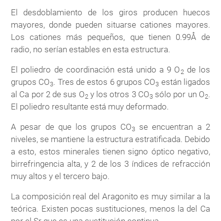
El desdoblamiento de los giros producen huecos
mayores, donde pueden situarse cationes mayores.
Los cationes más pequeños, que tienen 0.99Å de
radio, no serían estables en esta estructura.
El poliedro de coordinación está unido a 9 O
de los
2
grupos CO
. Tres de estos 6 grupos CO
están ligados
3
3
al Ca por 2 de sus O
y los otros 3 CO
sólo por un O
.
2
3
2
El poliedro resultante está muy deformado.
A pesar de que los grupos CO
se encuentran a 2
3
niveles, se mantiene la estructura estratificada. Debido
a esto, estos minerales tienen signo óptico negativo,
birrefringencia alta, y 2 de los 3 índices de refracción
muy altos y el tercero bajo.
La composición real del Aragonito es muy similar a la
teórica. Existen pocas sustituciones, menos la del Ca
por el Sr que es una sustitución continua.