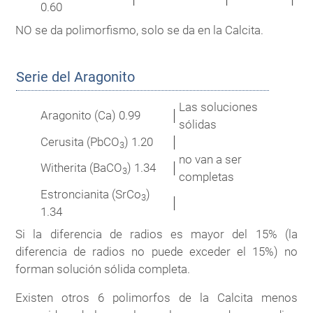
0.60
NO se da polimorfismo, solo se da en la Calcita.
Serie del Aragonito
Las soluciones
Aragonito (Ca) 0.99
│
sólidas
Cerusita (PbCO
) 1.20
│
3
no van a ser
Witherita (BaCO
) 1.34
│
3
completas
Estroncianita (SrCo
)
3
│
1.34
Si la diferencia de radios es mayor del 15% (la
diferencia de radios no puede exceder el 15%) no
forman solución sólida completa.
Existen otros 6 polimorfos de la Calcita menos