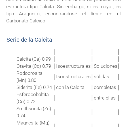
estructura tipo Calcita. Sin embargo, si es mayor, es
tipo Aragonito, encontrándose el límite en el
Carbonato Cálcico.
Serie de la Calcita
│
│
│
Calcita (Ca) 0.99
│
│
│
Otavita (Cd) 0.79
│
Isoestructurales
│
Soluciones
│
Rodocrosita
│
Isoestructurales
│
sólidas
│
(Mn) 0.80
Siderita (Fe) 0.74
│
con la Calcita
│
completas
│
Esferocobaltita
│
│
entre ellas
│
(Co) 0.72
Smithsonita (Zn)
│
│
│
0.74
Magnesita (Mg)
│
│
│