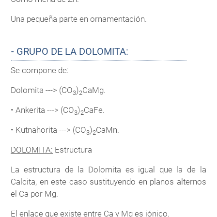
Una pequeña parte en ornamentación.
- GRUPO DE LA DOLOMITA:
Se compone de:
Dolomita ---> (CO
)
CaMg.
3
2
• Ankerita ---> (CO
)
CaFe.
3
2
• Kutnahorita ---> (CO
)
CaMn.
3
2
DOLOMITA:
Estructura
La estructura de la Dolomita es igual que la de la
Calcita, en este caso sustituyendo en planos alternos
el Ca por Mg.
El enlace que existe entre Ca y Mg es iónico.