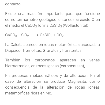
contacto.
Existe una reacción importante para que funcione
como termómetro geológico, entonces si existe Q en
el medio el CaCO
forma CaSiO
(Wollastonita):
3
3
CaCO
+ SiO
------> CaSiO
+ CO
3
2
3
2
La Calcita aparece en rocas metamórficas asociada a
Diópsido, Tremolitas, Granates y Forsteritas.
También los carbonatos aparecen en venas
hidrotermales, en rocas ígneas (carbonatitas),
En procesos metasomáticos y de alteración. En el
caso de alteración se produce Magnesita, como
consecuencia de la alteración de rocas ígneas
metamórficas ricas en Mg.