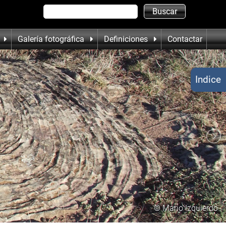
Galería fotográfica
Definiciones
Contactar
Indice
© Mario Izquierdo