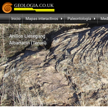
Inicio
Mapas interactivos
Paleontología
Med
Anillos Liesegang
Albarracín (Teruel)