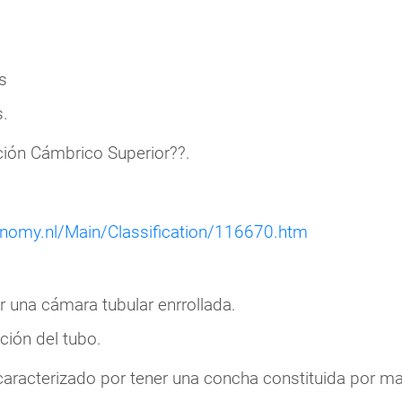
s
.
ución Cámbrico Superior??.
onomy.nl/Main/Classification/116670.htm
 una cámara tubular enrrollada.
ción del tubo.
 caracterizado por tener una concha constituida por ma