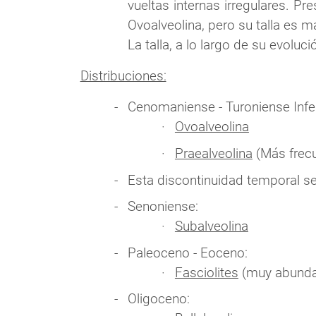
vueltas internas irregulares. Pr
Ovoalveolina, pero su talla es m
La talla, a lo largo de su evolu
Distribuciones:
Cenomaniense - Turoniense Infer
Ovoalveolina
Praealveolina
(Más frecu
Esta discontinuidad temporal se
Senoniense:
Subalveolina
Paleoceno - Eoceno:
Fasciolites
(muy abundan
Oligoceno: