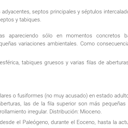
adyacentes, septos principales y séptulos intercalado
septos y tabiques.
tas apareciendo sólo en momentos concretos ba
queñas variaciones ambientales. Como consecuencia 
esférica, tabiques gruesos y varias filas de abertu
ares o fusiformes (no muy acusado) en estado adulto
aberturas, las de la fila superior son más pequeñas q
ollamiento irregular. Distribución: Mioceno.
 desde el Paleógeno, durante el Eoceno, hasta la act