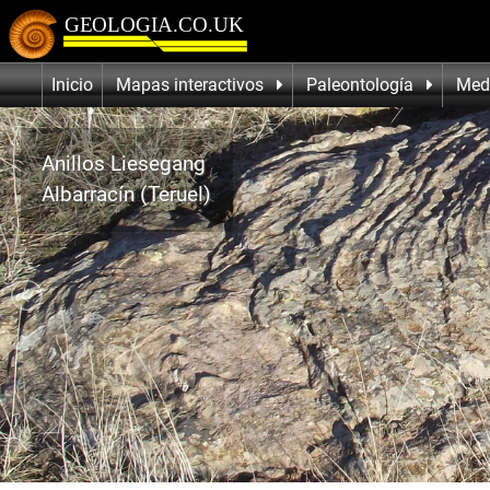
Inicio
Mapas interactivos
Paleontología
Med
Anillos Liesegang
Albarracín (Teruel)