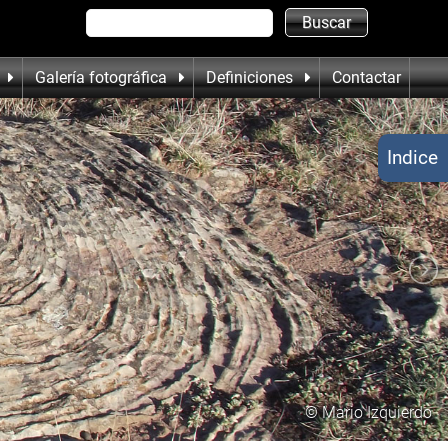
Galería fotográfica
Definiciones
Contactar
Indice
© Mario Izquierdo