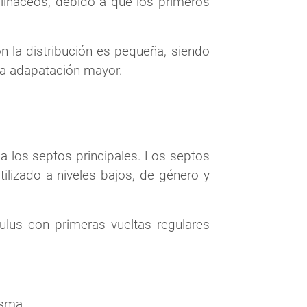
lináceos, debido a que los primeros
ón la distribución es pequeña, siendo
na adapatación mayor.
a los septos principales. Los septos
tilizado a niveles bajos, de género y
lus con primeras vueltas regulares
asma.