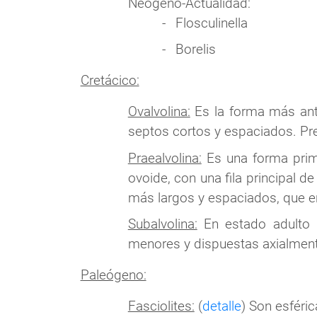
Neógeno-Actualidad:
Flosculinella
Borelis
Cretácico:
Ovalvolina:
Es la forma más ant
septos cortos y espaciados. Pre
Praealvolina:
Es una forma primi
ovoide, con una fila principal 
más largos y espaciados, que e
Subalvolina:
En estado adulto p
menores y dispuestas axialmente
Paleógeno:
Fasciolites:
(
detalle
) Son esféric