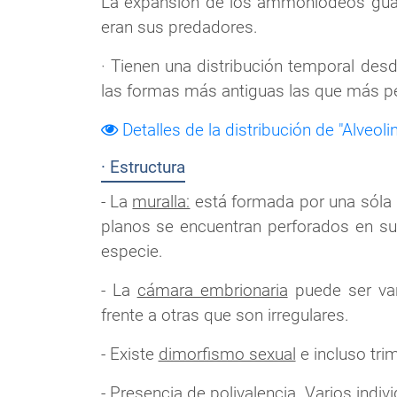
La expansión de los ammoniodeos guarda
eran sus predadores.
· Tienen una distribución temporal desd
las formas más antiguas las que más p
Detalles de la distribución de "Alveolin
· Estructura
- La
muralla:
está formada por una sóla l
planos se encuentran perforados en su b
especie.
- La
cámara embrionaria
puede ser var
frente a otras que son irregulares.
- Existe
dimorfismo sexual
e incluso tri
- Presencia de
polivalencia
. Varios indi