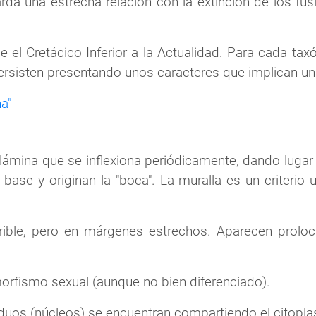
 una estrecha relación con la extinción de los fusi
e el Cretácico Inferior a la Actualidad. Para cada tax
ersisten presentando unos caracteres que implican u
a"
ámina que se inflexiona periódicamente, dando lugar 
ase y originan la "boca". La muralla es un criterio u
ible, pero en márgenes estrechos. Aparecen prolocu
morfismo sexual (aunque no bien diferenciado).
viduos (núcleos) se encuentran compartiendo el citopl