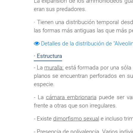
La expansión de los ammoniodeos guarda
eran sus predadores.
· Tienen una distribución temporal desd
las formas más antiguas las que más p
Detalles de la distribución de "Alveolin
· Estructura
- La
muralla:
está formada por una sóla l
planos se encuentran perforados en su b
especie.
- La
cámara embrionaria
puede ser var
frente a otras que son irregulares.
- Existe
dimorfismo sexual
e incluso tri
- Presencia de
polivalencia
. Varios indi