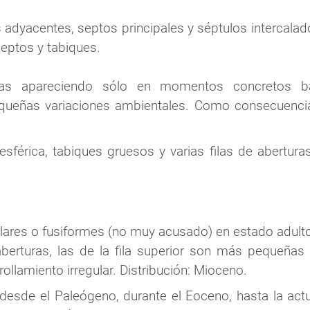
adyacentes, septos principales y séptulos intercalado
septos y tabiques.
tas apareciendo sólo en momentos concretos ba
queñas variaciones ambientales. Como consecuencia 
esférica, tabiques gruesos y varias filas de abertu
ares o fusiformes (no muy acusado) en estado adulto
aberturas, las de la fila superior son más pequeñas q
ollamiento irregular. Distribución: Mioceno.
 desde el Paleógeno, durante el Eoceno, hasta la act