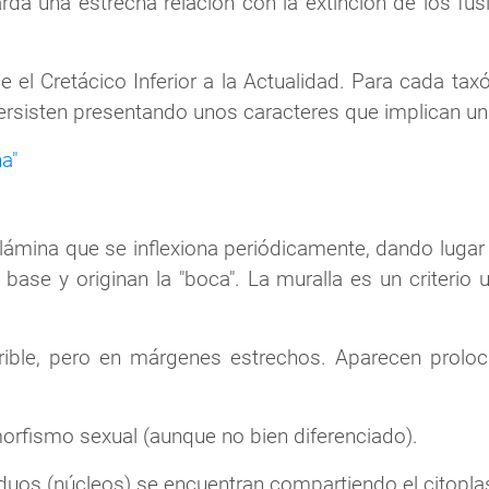
 una estrecha relación con la extinción de los fusi
e el Cretácico Inferior a la Actualidad. Para cada tax
ersisten presentando unos caracteres que implican u
a"
ámina que se inflexiona periódicamente, dando lugar 
ase y originan la "boca". La muralla es un criterio u
ible, pero en márgenes estrechos. Aparecen prolocu
morfismo sexual (aunque no bien diferenciado).
viduos (núcleos) se encuentran compartiendo el citopl