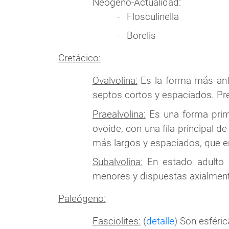
Neógeno-Actualidad:
Flosculinella
Borelis
Cretácico:
Ovalvolina:
Es la forma más ant
septos cortos y espaciados. Pre
Praealvolina:
Es una forma primi
ovoide, con una fila principal 
más largos y espaciados, que e
Subalvolina:
En estado adulto p
menores y dispuestas axialmente
Paleógeno:
Fasciolites:
(
detalle
) Son esféric