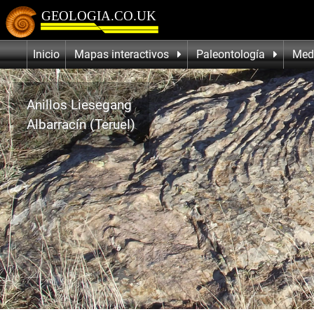
Inicio
Mapas interactivos
Paleontología
Med
Anillos Liesegang
Albarracín (Teruel)