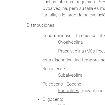
vueltas internas irregulares. Pr
Ovoalveolina, pero su talla es m
La talla, a lo largo de su evolu
Distribuciones:
Cenomaniense - Turoniense Infer
Ovoalveolina
Praealveolina
(Más frecu
Esta discontinuidad temporal se
Senoniense:
Subalveolina
Paleoceno - Eoceno:
Fasciolites
(muy abundan
Oligoceno: