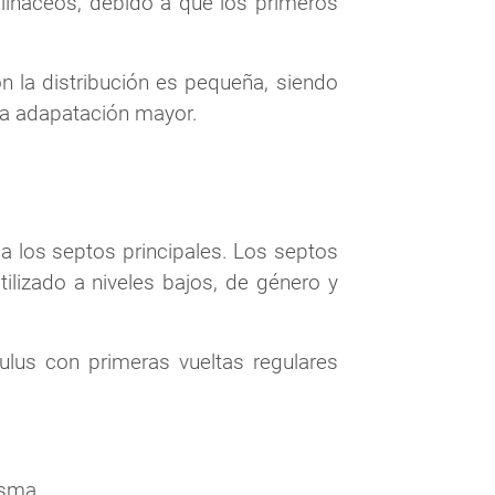
lináceos, debido a que los primeros
ón la distribución es pequeña, siendo
na adapatación mayor.
a los septos principales. Los septos
tilizado a niveles bajos, de género y
lus con primeras vueltas regulares
asma.