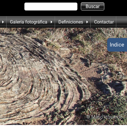
Galería fotográfica
Definiciones
Contactar
Indice
© Mario Izquierdo