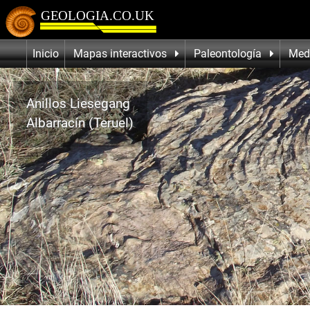
Inicio
Mapas interactivos
Paleontología
Med
Anillos Liesegang
Albarracín (Teruel)