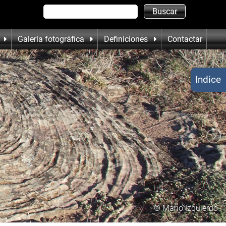
Galería fotográfica
Definiciones
Contactar
Indice
© Mario Izquierdo