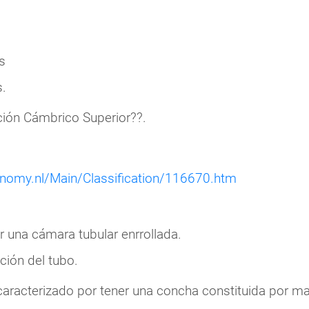
s
.
ución Cámbrico Superior??.
onomy.nl/Main/Classification/116670.htm
 una cámara tubular enrrollada.
ción del tubo.
 caracterizado por tener una concha constituida por ma