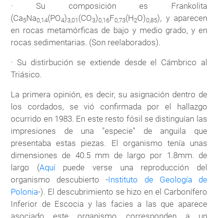
· Su composición es Frankolita
(Ca
Na
(PO
)
(CO
)
F
(H
O)
), y aparecen
5
0,14
4
3,01
3
0,16
0,73
2
0,85
en rocas metamórficas de bajo y medio grado, y en
rocas sedimentarias. (Son reelaborados).
· Su distirbución se extiende desde el Cámbrico al
Triásico.
La primera opinión, es decir, su asignación dentro de
los cordados, se vió confirmada por el hallazgo
ocurrido en 1983. En este resto fósil se distinguían las
impresiones de una "especie" de anguila que
presentaba estas piezas. El organismo tenía unas
dimensiones de 40.5 mm de largo por 1.8mm. de
largo (
Aquí
puede verse una reproducción del
organismo descubierto -
Instituto de Geología de
Polonia
-). El descubrimiento se hizo en el Carbonífero
Inferior de Escocia y las facies a las que aparece
asociado este organismo corresponden a un