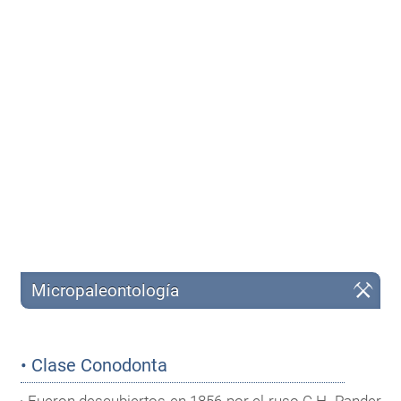
Micropaleontología
• Clase Conodonta
· Fueron descubiertos en 1856 por el ruso C.H. Pander