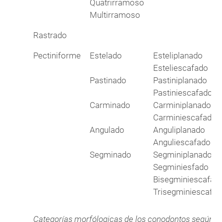
Quatrirramoso
Multirramoso
Rastrado
Pectiniforme
Estelado
Esteliplanado
Esteliescafado
Pastinado
Pastiniplanado
Pastiniescafado
Carminado
Carminiplanado
Carminiescafado
Angulado
Anguliplanado
Anguliescafado
Segminado
Segminiplanado
Segminiesfado
Bisegminiescafad
Trisegminiescafa
Categorías morfólogicas de los conodontos según Cla