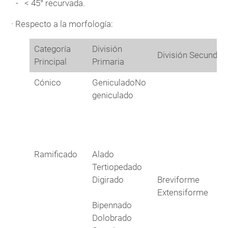
< 45° recurvada.
· Respecto a la morfología:
Categoría
División
División Secundari
Principal
Primaria
Cónico
Geniculado
No
geniculado
Ramificado
Alado
Tertiopedado
Digirado
Breviforme
Extensiforme
Bipennado
Dolobrado