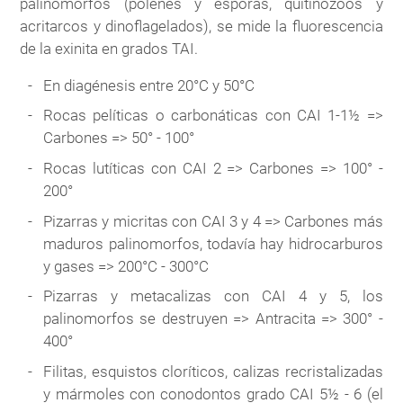
palinomorfos (pólenes y esporas, quitinozoos y
acritarcos y dinoflagelados), se mide la fluorescencia
de la exinita en grados TAI.
En diagénesis entre 20°C y 50°C
Rocas pelíticas o carbonáticas con CAI 1-1½ =>
Carbones => 50° - 100°
Rocas lutíticas con CAI 2 => Carbones => 100° -
200°
Pizarras y micritas con CAI 3 y 4 => Carbones más
maduros palinomorfos, todavía hay hidrocarburos
y gases => 200°C - 300°C
Pizarras y metacalizas con CAI 4 y 5, los
palinomorfos se destruyen => Antracita => 300° -
400°
Filitas, esquistos cloríticos, calizas recristalizadas
y mármoles con conodontos grado CAI 5½ - 6 (el