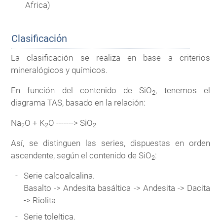
Africa)
Clasificación
La clasificación se realiza en base a criterios
mineralógicos y químicos.
En función del contenido de SiO
, tenemos el
2
diagrama TAS, basado en la relación:
Na
O + K
O -------> SiO
2
2
2
Así, se distinguen las series, dispuestas en orden
ascendente, según el contenido de SiO
:
2
Serie calcoalcalina.
Basalto -> Andesita basáltica -> Andesita -> Dacita
-> Riolita
Serie toleítica.