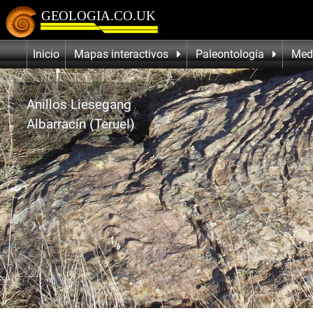
Inicio
Mapas interactivos
Paleontología
Med
Anillos Liesegang
Albarracín (Teruel)