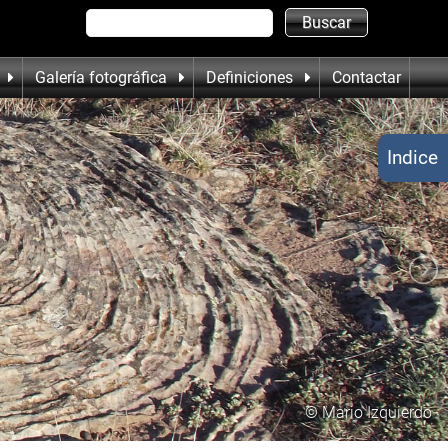
Galería fotográfica
Definiciones
Contactar
Indice
© Mario Izquierdo