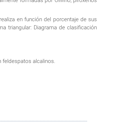
ialmente formadas por Olivino, piroxenos
realiza en función del porcentaje de sus
a triangular: Diagrama de clasificación
on feldespatos alcalinos.