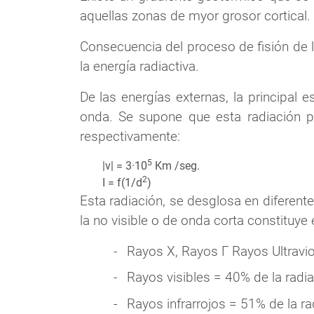
aquellas zonas de myor grosor cortical.
Consecuencia del proceso de fisión de 
la energía radiactiva.
De las energías externas, la principal e
onda. Se supone que esta radiación pr
respectivamente:
5
|v| = 3·10
Km /seg.
2
I = f(1/d
)
Esta radiación, se desglosa en diferente
la no visible o de onda corta constituye e
Rayos X, Rayos Γ Rayos Ultravi
Rayos visibles = 40% de la radia
Rayos infrarrojos = 51% de la rad