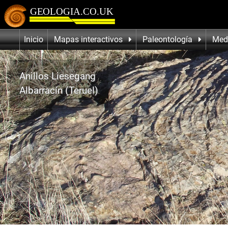
Inicio
Mapas interactivos
Paleontología
Med
Anillos Liesegang
Albarracín (Teruel)