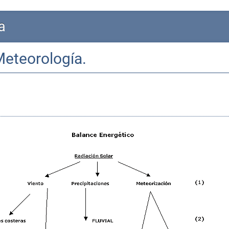
a
 Meteorología.