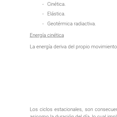
Cinética.
Elástica.
Geotérmica radiactiva.
Energía cinética
La energía deriva del propio movimiento
Los ciclos estacionales, son consecuenc
asicomo la duración del día, lo cual impl