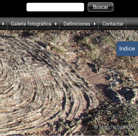
Galería fotográfica
Definiciones
Contactar
Indice
© Mario Izquierdo