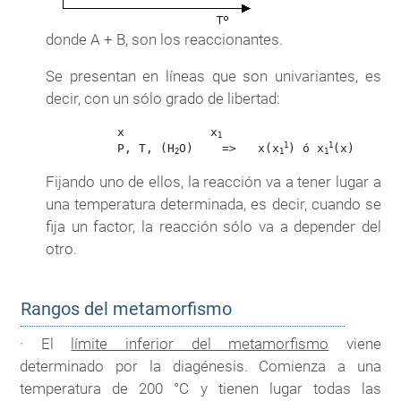
donde A + B, son los reaccionantes.
Se presentan en líneas que son univariantes, es
decir, con un sólo grado de libertad:
          x            x
1
1
1
          P, T, (H
O)    =>   x(x
) ó x
2
1
1
Fijando uno de ellos, la reacción va a tener lugar a
una temperatura determinada, es decir, cuando se
fija un factor, la reacción sólo va a depender del
otro.
Rangos del metamorfismo
· El
límite inferior del metamorfismo
viene
determinado por la diagénesis. Comienza a una
temperatura de 200 °C y tienen lugar todas las