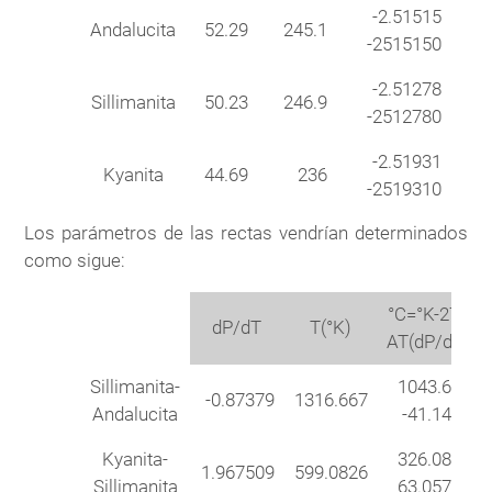
-2.51515
Andalucita
52.29
245.1
-2515150
-2.51278
Sillimanita
50.23
246.9
-2512780
-2.51931
Kyanita
44.69
236
-2519310
Los parámetros de las rectas vendrían determinados
como sigue:
°C=°K-273
dP/dT
T(°K)
AT(dP/dT)
Sillimanita-
1043.667
-0.87379
1316.667
Andalucita
-41.1465
Kyanita-
326.0826
1.967509
599.0826
Sillimanita
63.05773