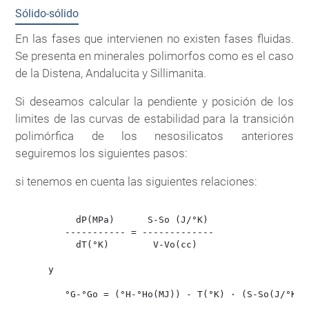
Sólido-sólido
En las fases que intervienen no existen fases fluidas.
Se presenta en minerales polimorfos como es el caso
de la Distena, Andalucita y Sillimanita.
Si deseamos calcular la pendiente y posición de los
limites de las curvas de estabilidad para la transición
polimórfica de los nesosilicatos anteriores
seguiremos los siguientes pasos:
si tenemos en cuenta las siguientes relaciones:
           dP(MPa)      S-So (J/°K)

         ----------- = -------------

           dT(°K)        V-Vo(cc)

      y
