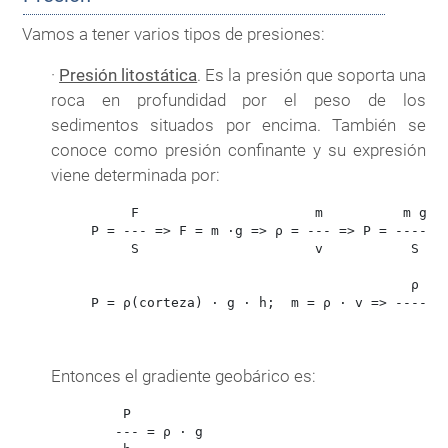
Vamos a tener varios tipos de presiones:
·
Presión litostática
. Es la presión que soporta una
roca en profundidad por el peso de los
sedimentos situados por encima. También se
conoce como presión confinante y su expresión
viene determinada por:
          F                      m          m g

     P = --- => F = m ·g => ρ = --- => P = ------

          S                      v           S

                                             ρ · v
     P = ρ(corteza) · g · h;  m = ρ · v => -------
                                                 S
Entonces el gradiente geobárico es:
         P

        --- = ρ · g
