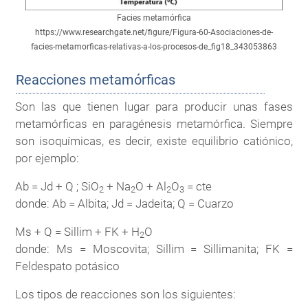
Facies metamórfica
https://www.researchgate.net/figure/Figura-60-Asociaciones-de-
facies-metamorficas-relativas-a-los-procesos-de_fig18_343053863
Reacciones metamórficas
Son las que tienen lugar para producir unas fases
metamórficas en paragénesis metamórfica. Siempre
son isoquímicas, es decir, existe equilibrio catiónico,
por ejemplo:
Ab = Jd + Q ; SiO
+ Na
O + Al
O
= cte
2
2
2
3
donde: Ab = Albita; Jd = Jadeita; Q = Cuarzo
Ms + Q = Sillim + FK + H
O
2
donde: Ms = Moscovita; Sillim = Sillimanita; FK =
Feldespato potásico
Los tipos de reacciones son los siguientes: