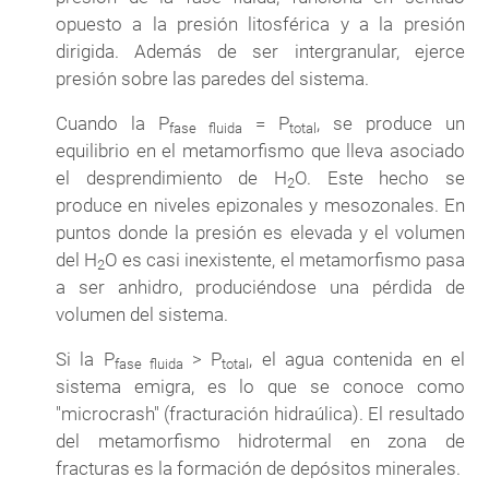
opuesto a la presión litosférica y a la presión
dirigida. Además de ser intergranular, ejerce
presión sobre las paredes del sistema.
Cuando la P
= P
, se produce un
fase fluida
total
equilibrio en el metamorfismo que lleva asociado
el desprendimiento de H
O. Este hecho se
2
produce en niveles epizonales y mesozonales. En
puntos donde la presión es elevada y el volumen
del H
O es casi inexistente, el metamorfismo pasa
2
a ser anhidro, produciéndose una pérdida de
volumen del sistema.
Si la P
> P
, el agua contenida en el
fase fluida
total
sistema emigra, es lo que se conoce como
"microcrash" (fracturación hidraúlica). El resultado
del metamorfismo hidrotermal en zona de
fracturas es la formación de depósitos minerales.