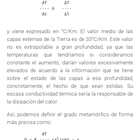
              dT       ΔT
             ---- ó   ----
              dz       Δl
y viene expresado en °C/Km. El valor medio de las
capas externas de la Tierra es de 33°C/Km. Este valor
no es extrapolable a gran profundidad, ya que las
temperaturas que tendríamos si consideramos
constante el aumento, darían valores excesivamente
elevados de acuerdo a la información que se tiene
sobre el estado de las capas a esa profundidad,
concretamente, el hecho de que sean sólidas. Su
escasa conductividad térmica sería la responsable de
la disipación del calor.
Así, podemos definir el grado metamórfico de forma
más precisa como:
              dT

       Q = K ---- cal/cm² · s
