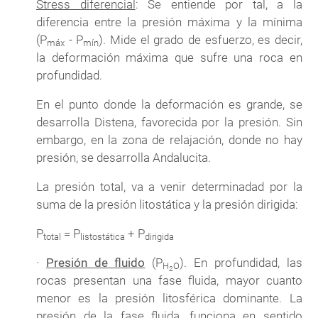
Stress diferencial
: Se entiende por tal, a la
diferencia entre la presión máxima y la mínima
(P
- P
). Mide el grado de esfuerzo, es decir,
máx
mín
la deformación máxima que sufre una roca en
profundidad.
En el punto donde la deformación es grande, se
desarrolla Distena, favorecida por la presión. Sin
embargo, en la zona de relajación, donde no hay
presión, se desarrolla Andalucita.
La presión total, va a venir determinadad por la
suma de la presión litostática y la presión dirigida:
P
= P
+ P
total
listostática
dirigida
·
Presión de fluido
(P
). En profundidad, las
H
O
2
rocas presentan una fase fluida, mayor cuanto
menor es la presión litosférica dominante. La
presión de la fase fluida, funciona en sentido