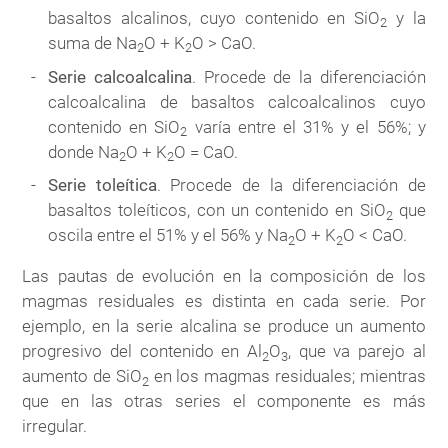
basaltos alcalinos, cuyo contenido en SiO
y la
2
suma de Na
O + K
O > CaO.
2
2
Serie calcoalcalina
. Procede de la diferenciación
calcoalcalina de basaltos calcoalcalinos cuyo
contenido en SiO
varía entre el 31% y el 56%; y
2
donde Na
O + K
O = CaO.
2
2
Serie toleítica
. Procede de la diferenciación de
basaltos toleíticos, con un contenido en SiO
que
2
oscila entre el 51% y el 56% y Na
O + K
O < CaO.
2
2
Las pautas de evolución en la composición de los
magmas residuales es distinta en cada serie. Por
ejemplo, en la serie alcalina se produce un aumento
progresivo del contenido en Al
O
, que va parejo al
2
3
aumento de SiO
en los magmas residuales; mientras
2
que en las otras series el componente es más
irregular.