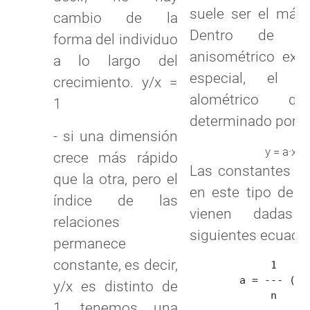
suele ser el más 
cambio de la
Dentro de es
forma del individuo
anisométrico exis
a lo largo del
especial, el cr
crecimiento. y/x =
alométrico q
1
determinado por la
- si una dimensión
b
y = a·x
crece más rápido
Las constantes de
que la otra, pero el
en este tipo de c
índice de las
vienen dadas
relaciones
siguientes ecuaci
permanece
constante, es decir,
             1

        a = --- (Σyi
y/x es distinto de
             n

1, tenemos una