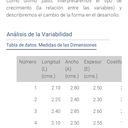
Como último paso, interpretaremos el tipo de
crecimiento (la relación entre las variables) y
describiremos el cambio de la forma en el desarrollo.
Análisis de la Variabilidad
Tabla de datos: Medidas de las Dimensiones
Número
Longitud
Ancho
Espesor
Costillas
(L)
(A)
(E)
(cms.)
(cms.)
(cms.)
1
2.10
2.80
2.50
20
2
2.25
2.40
2.30
20
3
2.40
2.85
2.60
22
4
2.10
2.50
2.55
17