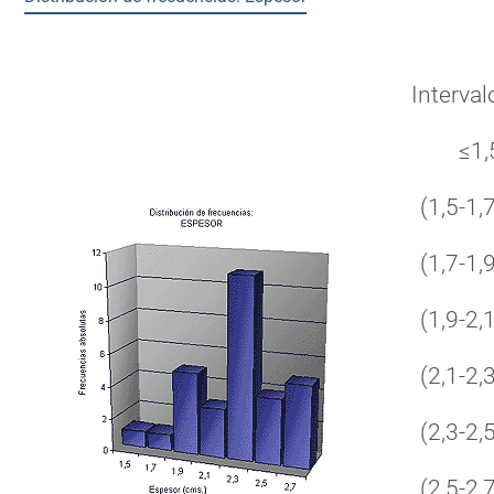
Interval
≤1,
(1,5-1,7
(1,7-1,9
(1,9-2,1
(2,1-2,3
(2,3-2,5
(2,5-2,7