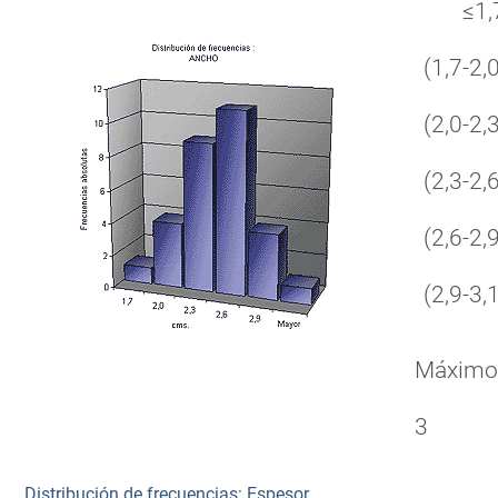
≤1,
(1,7-2,0
(2,0-2,3
(2,3-2,6
(2,6-2,9
(2,9-3,1
Máxim
3
Distribución de frecuencias: Espesor