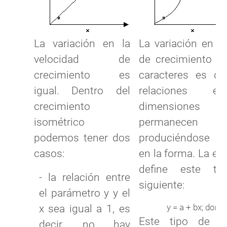
La variación en la
La variación en la
velocidad de
de crecimiento p
crecimiento es
caracteres es dis
igual. Dentro del
relaciones e
crecimiento
dimension
isométrico
permanecen con
podemos tener dos
produciéndose 
casos:
en la forma. La ec
define este ti
- la relación entre
siguiente:
el parámetro y y el
y = a + bx; donde
x sea igual a 1, es
Este tipo de cr
decir, no hay