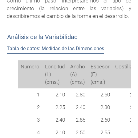
Como último paso, interpretaremos el tipo de
crecimiento (la relación entre las variables) y
describiremos el cambio de la forma en el desarrollo.
Análisis de la Variabilidad
Tabla de datos: Medidas de las Dimensiones
Número
Longitud
Ancho
Espesor
Costillas
(L)
(A)
(E)
(cms.)
(cms.)
(cms.)
1
2.10
2.80
2.50
20
2
2.25
2.40
2.30
20
3
2.40
2.85
2.60
22
4
2.10
2.50
2.55
17