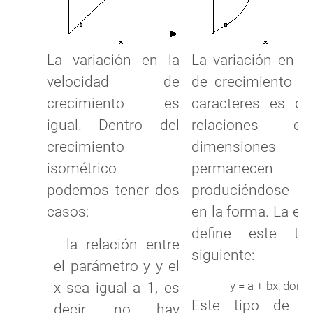
La variación en la
La variación en la
velocidad de
de crecimiento p
crecimiento es
caracteres es dis
igual. Dentro del
relaciones e
crecimiento
dimension
isométrico
permanecen con
podemos tener dos
produciéndose 
casos:
en la forma. La ec
define este ti
- la relación entre
siguiente:
el parámetro y y el
y = a + bx; donde
x sea igual a 1, es
Este tipo de cr
decir, no hay