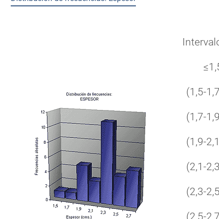
Interval
≤1,
(1,5-1,7
(1,7-1,9
(1,9-2,1
(2,1-2,3
(2,3-2,5
(2,5-2,7