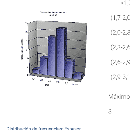
≤1,
(1,7-2,0
(2,0-2,3
(2,3-2,6
(2,6-2,9
(2,9-3,1
Máxim
3
Distribución de frecuencias: Espesor