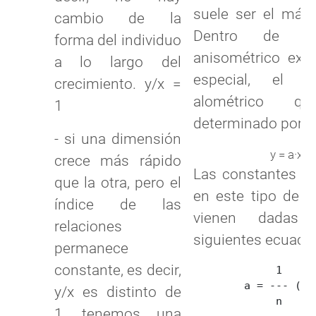
suele ser el más 
cambio de la
Dentro de es
forma del individuo
anisométrico exis
a lo largo del
especial, el cr
crecimiento. y/x =
alométrico q
1
determinado por la
- si una dimensión
b
y = a·x
crece más rápido
Las constantes de
que la otra, pero el
en este tipo de c
índice de las
vienen dadas
relaciones
siguientes ecuaci
permanece
constante, es decir,
             1

        a = --- (Σyi
y/x es distinto de
             n

1, tenemos una