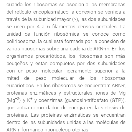
cuando los ribosomas se asocian a las membranas
del retículo endoplasmático la conexión se verifica a
través de la subunidad mayor (>), las dos subunidades
se unen por 4 a 6 filamentos densos centrales. La
unidad de función ribosómica se conoce como
poliribosoma, la cual está formada por la conexión de
varios ribosomas sobre una cadena de ARN-m. En los
organismos procarióticos, los ribosomas son más
peuqeños y están compuetos por dos subunidades
con un peso molecular ligeramente superior a la
mitad del peso molecular de los ribosomas
eucarióticos. En los ribosomas se encuentran: ARN-r,
proteinas enzimáticas y estructurales, iones de Mg
+2
+
(Mg
) y K
y coenzimas (guanosin-trifosfato (GTP)),
que actúa como dador de energía en la síntesis de
proteinas. Las proteinas enzimáticas se encuentran
dentro de las subunidades unidas a las moléculas de
ARN-r, formando ribonucleoproteinas.