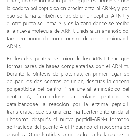
unión, uno denominado punto P, que es donde se une
la cadena polipeptídica en crecimiento al ARN-t, y por
eso se llama también centro de unión peptidil-ARN-t, y
el otro punto se llama A, y es la zona donde se recibe
a la nueva molécula de ARN-t unida a un aminoácido,
también conocida como centro de unión aminoacil-
ARN-t.
En los dos puntos de unión de los ARN-t tiene que
formar pares de bases complentarias con el ARN-m.
Durante la síntesis de proteinas, en primer lugar se
ocupan los dos centros de unión, después la cadena
polipeptídica del centro P se une al aminoácido del
centro A, formándose un enlace peptídico y
catalizándose la reacción por la enzima peptidil-
transferasa, que es una enzima fuertemente unida al
ribosoma, después el nuevo peptidil-ARN-t formado
se traslada del puente A al P cuando el ribosoma se
desplaza 3 nucleótidos o un codón a lo largo de la