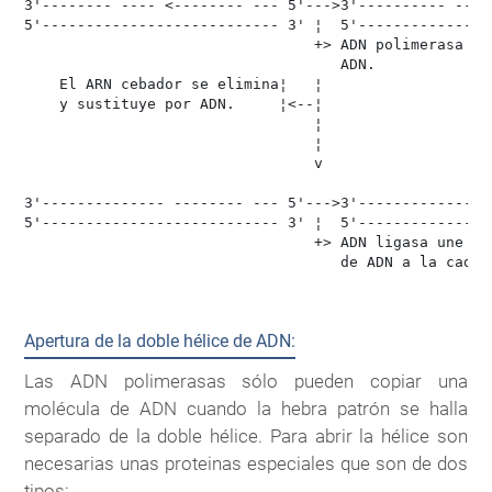
3'-------- ---- <-------- --- 5'--->3'---------- --- 
5'--------------------------- 3' ¦  5'---------------
                                 +> ADN polimerasa ter
                                    ADN.

    El ARN cebador se elimina¦   ¦

    y sustituye por ADN.     ¦<--¦

                                 ¦

                                 ¦

                                 v

3'-------------- -------- --- 5'--->3'---------------
5'--------------------------- 3' ¦  5'---------------
                                 +> ADN ligasa une el
                                    de ADN a la caden
Apertura de la doble hélice de ADN:
Las ADN polimerasas sólo pueden copiar una
molécula de ADN cuando la hebra patrón se halla
separado de la doble hélice. Para abrir la hélice son
necesarias unas proteinas especiales que son de dos
tipos: