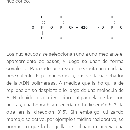
nucleotido.
               O       O                     O       O
               ¦¦      ¦¦                    ¦¦      ¦
           O - P - O - P - OH + H2O ---> O - P - O - P
               ¦       ¦                     ¦       ¦
               O       O                     O       O
Los nucleótidos se seleccionan uno a uno mediante el
apareamiento de bases, y luego se unen de forma
covalente. Para este proceso se necesita una cadena
preexistente de polinucleótidos, que se llama cebador
de la ADN polimerasa. A medida que la horquilla de
replicación se desplaza a lo largo de una molécula de
ADN, debido a la orientación antiparalela de las dos
hebras, una hebra hija crecería en la dirección 5'-3', la
otra en la dirección 3'-5'. Sin embargo utilizando
marcaje selectivo, por ejemplo timidina radioactiva, se
comprobó que la horquilla de aplicación poseía una