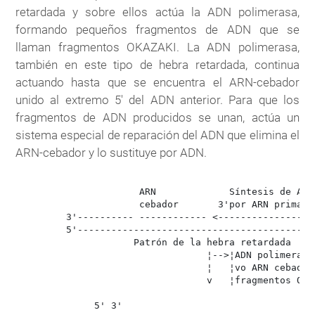
retardada y sobre ellos actúa la ADN polimerasa,
formando pequeños fragmentos de ADN que se
llaman fragmentos OKAZAKI. La ADN polimerasa,
también en este tipo de hebra retardada, continua
actuando hasta que se encuentra el ARN-cebador
unido al extremo 5' del ADN anterior. Para que los
fragmentos de ADN producidos se unan, actúa un
sistema especial de reparación del ADN que elimina el
ARN-cebador y lo sustituye por ADN.
                      ARN             Síntesis de ARN 
                      cebador       3'por ARN primasa.
         3'---------- ------------ <------------------
         5'-------------------------------------------
                     Patrón de la hebra retardada

                                  ¦-->¦ADN polimerasa
                                  ¦   ¦vo ARN cebador
                                  v   ¦fragmentos OKAZ
              5' 3'
