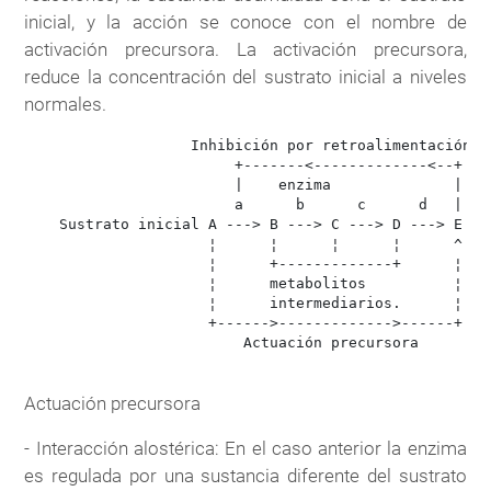
inicial, y la acción se conoce con el nombre de
activación precursora. La activación precursora,
reduce la concentración del sustrato inicial a niveles
normales.
                   Inhibición por retroalimentación 

                        +-------<-------------<--+

                        |    enzima              |

                        a      b      c      d   |

    Sustrato inicial A ---> B ---> C ---> D ---> E pro
                     ¦      ¦      ¦      ¦      ^

                     ¦      +-------------+      ¦

                     ¦      metabolitos          ¦

                     ¦      intermediarios.      ¦

                     +------>------------->------+

                         Actuación precursora

Actuación precursora
- Interacción alostérica: En el caso anterior la enzima
es regulada por una sustancia diferente del sustrato