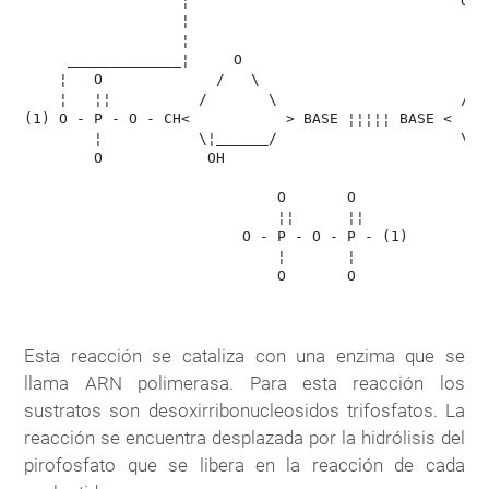
                  ¦                               O   
                  ¦                                   
                  ¦                                   
     _____________¦     O                             
    ¦   O             /   \                         __
    ¦   ¦¦          /       \                     /   
(1) O - P - O - CH<           > BASE ¦¦¦¦¦ BASE <     
        ¦           \¦______/                     \   
        O            OH                             \ 
                                                      
                             O       O

                             ¦¦      ¦¦

                         O - P - O - P - (1)

                             ¦       ¦

                             O       O     

Esta reacción se cataliza con una enzima que se
llama ARN polimerasa. Para esta reacción los
sustratos son desoxirribonucleosidos trifosfatos. La
reacción se encuentra desplazada por la hidrólisis del
pirofosfato que se libera en la reacción de cada