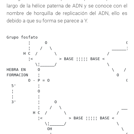
largo de la hélice paterna de ADN y se conoce con el
nombre de horquilla de replicación del ADN, ello es
debido a que su forma se parece a Y.
Grupo fosfato                               

         ¦      O                                 O

         ¦    /   \                         ______¦

       H C  /       \                     /        \

         ¦<           > BASE ¦¦¦¦¦ BASE <            >
            \¦______/                     \        /  
HEBRA EN     O                              \    /   
FORMACION    ¦                                O      
         O - P = O                                O = 
  5'         ¦                                        
  ¦          O                                        
  ¦          ¦                                        
  3'         ¦      O                                 
             ¦    /   \                         ______
           H C  /       \                     /       
             ¦<           > BASE ¦¦¦¦¦ BASE <         
                \¦______/                     \       
                 OH                             \    /