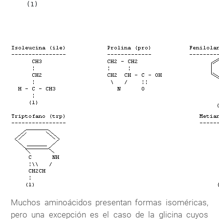
    (1)                                               
                                                      
                                                      
Muchos aminoácidos presentan formas isoméricas,
pero una excepción es el caso de la glicina cuyos