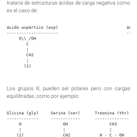
trataría de estructuras ácidas de carga negativa como
es el caso de:
ácido aspártico (asp)                            ácid
---------------------                            ----
     O\\ /OH                                          
        C                                             
        ¦                                             
        CH2                                           
        ¦                                             
       (1)                                            
                                                      
Los grupos R, pueden ser polares pero con cargas
equilibradas, como por ejemplo:
Glicina (gly)     Serina (ser)      Treonina (thr)   
-------------     ------------      --------------   
     H                 OH                 CH3         
     ¦                 ¦                  ¦           
    (1)                CH2            H - C - OH      