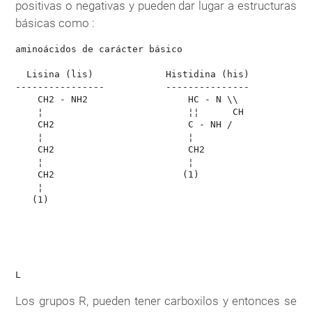
positivas o negativas y pueden dar lugar a estructuras
básicas como :
aminoácidos de carácter básico

  Lisina (lis)             Histidina (his)           
----------------           ---------------           
    CH2 - NH2                  HC - N \\              
    ¦                          ¦¦      CH             
    CH2                        C - NH /               
    ¦                          ¦                      
    CH2                        CH2                    
    ¦                          ¦                      
    CH2                       (1)                     
    ¦                                                 
   (1)                                                
                                                      
                                                      
                                                      
                                                      
Los grupos R, pueden tener carboxilos y entonces se