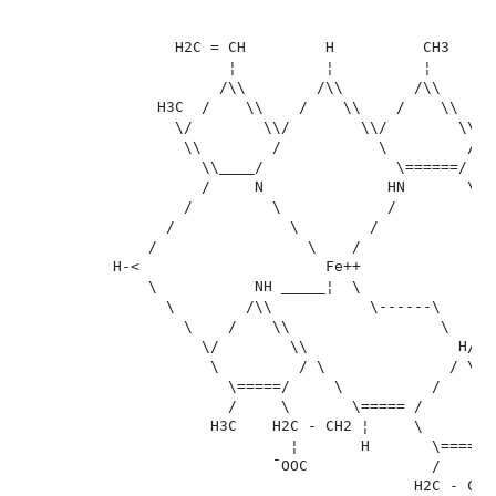
                 H2C = CH         H          CH3

                       ¦          ¦          ¦      CH
                      /\\        /\\        /\\     ¦¦
               H3C  /    \\    /    \\    /    \\   CH
                 \/        \\/        \\/        \\/

                  \\        /           \         /

                    \\____/               \======/

                    /     N              HN       \   
                  /         \            /          \

                /             \        /              
              /                 \    /                
          H-<                     Fe++                
              \           NH _____¦  \                
                \        /\\           \------\      /
                  \    /    \\                 \   //

                    \/        \\                 H/

                     \         / \              / \

                       \=====/     \          /     \ 
                       /     \       \===== /         
                     H3C    H2C - CH2 ¦     \         
                              ¦       H       \=====/

                            ¯OOC              /     \

                                            H2C - CH2 