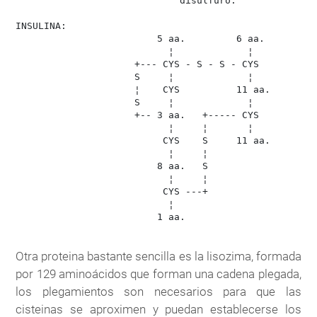
                             disulfuro.

INSULINA:

                         5 aa.         6 aa.       

                           ¦             ¦

                     +--- CYS - S - S - CYS

                     S     ¦             ¦

                     ¦    CYS          11 aa.

                     S     ¦             ¦

                     +-- 3 aa.   +----- CYS

                           ¦     ¦       ¦

                          CYS    S     11 aa.

                           ¦     ¦

                         8 aa.   S

                           ¦     ¦

                          CYS ---+

                           ¦

                         1 aa.

Otra proteina bastante sencilla es la lisozima, formada
por 129 aminoácidos que forman una cadena plegada,
los plegamientos son necesarios para que las
cisteinas se aproximen y puedan establecerse los