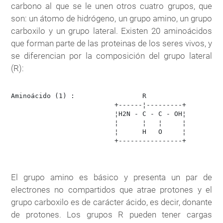
carbono al que se le unen otros cuatro grupos, que
son: un átomo de hidrógeno, un grupo amino, un grupo
carboxilo y un grupo lateral. Existen 20 aminoácidos
que forman parte de las proteinas de los seres vivos, y
se diferencian por la composición del grupo lateral
(R):
Aminoácido (1) :                 R

                          +------¦---------+

                          ¦H2N - C - C - OH¦

                          ¦      ¦   ¦     ¦      

                          ¦      H   O     ¦

                          +----------------+

El grupo amino es básico y presenta un par de
electrones no compartidos que atrae protones y el
grupo carboxilo es de carácter ácido, es decir, donante
de protones. Los grupos R pueden tener cargas