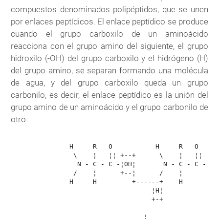
compuestos denominados polipéptidos, que se unen
por enlaces peptídicos. El enlace peptídico se produce
cuando el grupo carboxilo de un aminoácido
reacciona con el grupo amino del siguiente, el grupo
hidroxilo (-OH) del grupo carboxilo y el hidrógeno (H)
del grupo amino, se separan formando una molécula
de agua, y del grupo carboxilo queda un grupo
carbonilo, es decir, el enlace peptídico es la unión del
grupo amino de un aminoácido y el grupo carbonilo de
otro.
               H     R   O           H     R   O      
                \    ¦   ¦¦ +--+      \    ¦   ¦¦ 

                 N - C - C -¦OH¦       N - C - C - OH

                /    ¦      +--¦      /    ¦    

               H     H         +------+    H    

                                    ¦H¦

                                    +-+

                                  ¦
