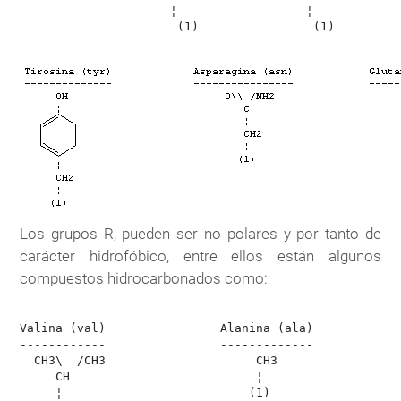
		     ¦                  ¦                    ¦

                      (1)                (1)          
Los grupos R, pueden ser no polares y por tanto de
carácter hidrofóbico, entre ellos están algunos
compuestos hidrocarbonados como:
Valina (val)                Alanina (ala)            
------------                -------------            
  CH3\  /CH3                     CH3                 
     CH                          ¦                    
     ¦                          (1)                   