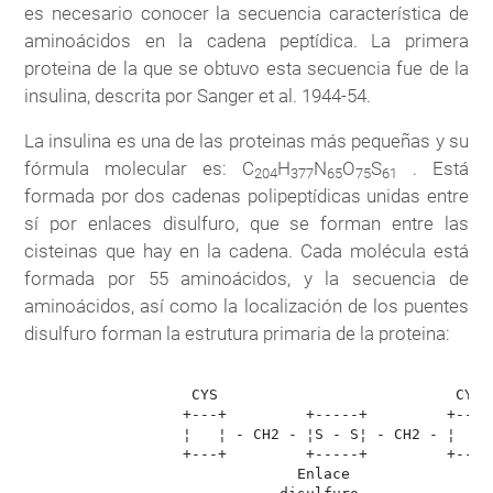
es necesario conocer la secuencia característica de
aminoácidos en la cadena peptídica. La primera
proteina de la que se obtuvo esta secuencia fue de la
insulina, descrita por Sanger et al. 1944-54.
La insulina es una de las proteinas más pequeñas y su
fórmula molecular es: C
H
N
O
S
. Está
204
377
65
75
61
formada por dos cadenas polipeptídicas unidas entre
sí por enlaces disulfuro, que se forman entre las
cisteinas que hay en la cadena. Cada molécula está
formada por 55 aminoácidos, y la secuencia de
aminoácidos, así como la localización de los puentes
disulfuro forman la estrutura primaria de la proteina:
                   CYS                           CYS

                  +---+         +-----+         +---+

                  ¦   ¦ - CH2 - ¦S - S¦ - CH2 - ¦   ¦

                  +---+         +-----+         +---+

                               Enlace
