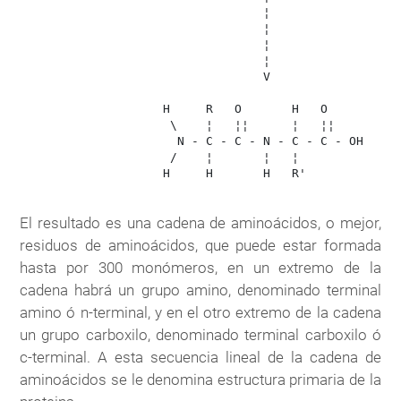
                                  ¦

                                  ¦

                                  ¦

                                  ¦

                                  V

                    H     R   O       H   O 

                     \    ¦   ¦¦      ¦   ¦¦

                      N - C - C - N - C - C - OH

                     /    ¦       ¦   ¦            

                    H     H       H   R'          

El resultado es una cadena de aminoácidos, o mejor,
residuos de aminoácidos, que puede estar formada
hasta por 300 monómeros, en un extremo de la
cadena habrá un grupo amino, denominado terminal
amino ó n-terminal, y en el otro extremo de la cadena
un grupo carboxilo, denominado terminal carboxilo ó
c-terminal. A esta secuencia lineal de la cadena de
aminoácidos se le denomina estructura primaria de la